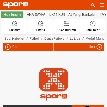
ANA SAYFA
İLK11 KUR
At Yarışı Bankoları
TV'
Hızlı Erişim
Takımım
Fikstür
Puan Durumu
Canlı Skor
Vedat Muriqi 
Spor Haberleri
Futbol
Dünya Futbolu
La Liga
İleri
Geri