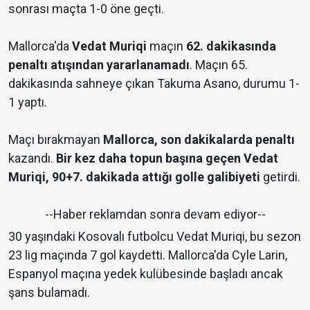
sonrası maçta 1-0 öne geçti.
Mallorca'da
Vedat Muriqi
maçın
62. dakikasında
penaltı atışından yararlanamadı
. Maçın 65.
dakikasında sahneye çıkan Takuma Asano, durumu 1-
1 yaptı.
Maçı bırakmayan
Mallorca, son dakikalarda penaltı
kazandı.
Bir kez daha topun başına geçen Vedat
Muriqi, 90+7. dakikada attığı golle galibiyeti
getirdi.
--Haber reklamdan sonra devam ediyor--
30 yaşındaki Kosovalı futbolcu Vedat Muriqi, bu sezon
23 lig maçında 7 gol kaydetti. Mallorca'da Cyle Larin,
Espanyol maçına yedek kulübesinde başladı ancak
şans bulamadı.