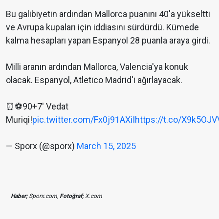
Bu galibiyetin ardından Mallorca puanını 40'a yükseltti
ve Avrupa kupaları için iddiasını sürdürdü. Kümede
kalma hesapları yapan Espanyol 28 puanla araya girdi.
Milli aranın ardından Mallorca, Valencia'ya konuk
olacak. Espanyol, Atletico Madrid'i ağırlayacak.
⏰⚽️90+7' Vedat
Muriqi!
pic.twitter.com/Fx0j91AXiI
https://t.co/X9k5OJV
— Sporx (@sporx)
March 15, 2025
Haber;
Sporx.com,
Fotoğraf;
X.com