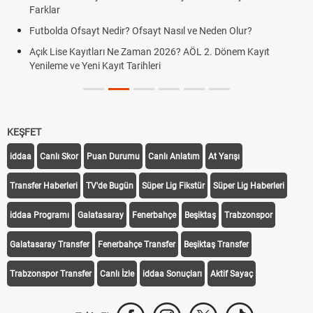
Farklar
Futbolda Ofsayt Nedir? Ofsayt Nasıl ve Neden Olur?
Açık Lise Kayıtları Ne Zaman 2026? AÖL 2. Dönem Kayıt
Yenileme ve Yeni Kayıt Tarihleri
KEŞFET
iddaa
Canlı Skor
Puan Durumu
Canlı Anlatım
At Yarışı
Transfer Haberleri
TV'de Bugün
Süper Lig Fikstür
Süper Lig Haberleri
iddaa Programı
Galatasaray
Fenerbahçe
Beşiktaş
Trabzonspor
Galatasaray Transfer
Fenerbahçe Transfer
Beşiktaş Transfer
Trabzonspor Transfer
Canlı İzle
iddaa Sonuçları
Aktif Sayaç