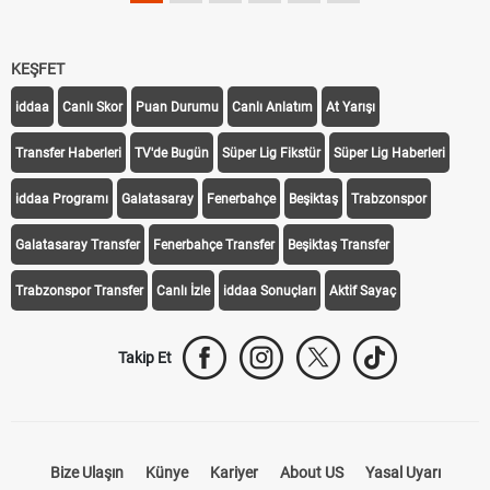
KEŞFET
iddaa
Canlı Skor
Puan Durumu
Canlı Anlatım
At Yarışı
Transfer Haberleri
TV'de Bugün
Süper Lig Fikstür
Süper Lig Haberleri
iddaa Programı
Galatasaray
Fenerbahçe
Beşiktaş
Trabzonspor
Galatasaray Transfer
Fenerbahçe Transfer
Beşiktaş Transfer
Trabzonspor Transfer
Canlı İzle
iddaa Sonuçları
Aktif Sayaç
Takip Et