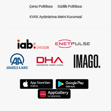
Bize Ulaşın
Künye
Kariyer
About US
Yasal Uyarı
Çerez Politikası
Gizlilik Politikası
KVKK Aydınlatma Metni Kurumsal