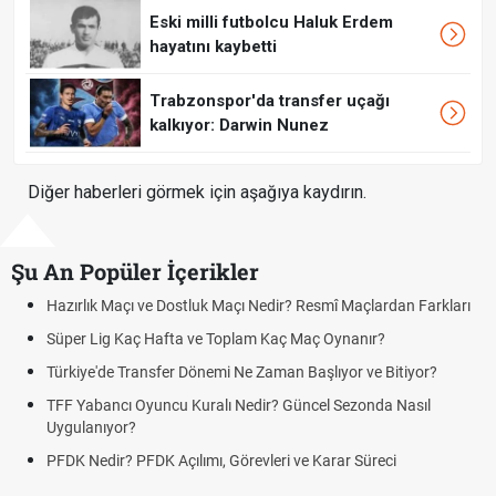
Eski milli futbolcu Haluk Erdem
hayatını kaybetti
Trabzonspor'da transfer uçağı
kalkıyor: Darwin Nunez
Diğer haberleri görmek için aşağıya kaydırın.
Şu An Popüler İçerikler
Hazırlık Maçı ve Dostluk Maçı Nedir? Resmî Maçlardan Farkları
P
Süper Lig Kaç Hafta ve Toplam Kaç Maç Oynanır?
S
Türkiye'de Transfer Dönemi Ne Zaman Başlıyor ve Bitiyor?
F
TFF Yabancı Oyuncu Kuralı Nedir? Güncel Sezonda Nasıl
D
Uygulanıyor?
U
PFDK Nedir? PFDK Açılımı, Görevleri ve Karar Süreci
D
T