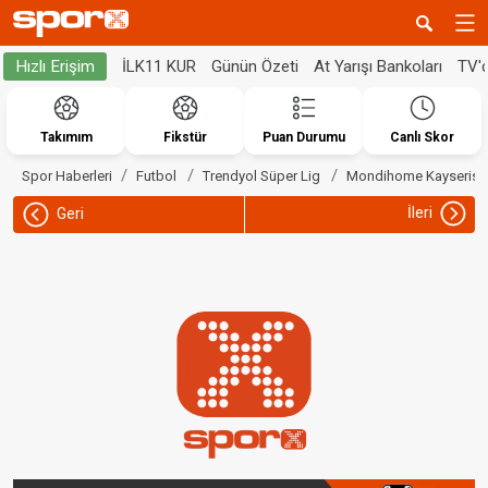
İLK11 KUR
Günün Özeti
At Yarışı Bankoları
TV'
Hızlı Erişim
Takımım
Fikstür
Puan Durumu
Canlı Skor
Spor Haberleri
Futbol
Trendyol Süper Lig
Mondihome Kayserisp
İleri
Geri