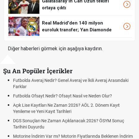
Galatasaray'ın Can Uzun teklifi
ortaya çıktı
Real Madrid'den 140 milyon
euroluk transfer; Yan Diamonde
Diğer haberleri görmek için aşağıya kaydırın.
Şu An Popüler İçerikler
olda Averaj Nedir? Genel Averaj ve İkili Averaj Arasındaki
Fındık 
lar
Oldu m
olda Ofsayt Nedir? Ofsayt Nasıl ve Neden Olur?
Sigaray
 Lise Kayıtları Ne Zaman 2026? AÖL 2. Dönem Kayıt
FENERB
leme ve Yeni Kayıt Tarihleri
GRAZ)
 Sonuçları Ne Zaman Açıklanacak 2026? ÖSYM Sonuç
Fenerba
hini Duyurdu
Fenerb
rine İndirim Var mı? Motorin Fiyatlarında Beklenen İndirim
Graz li