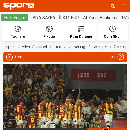
ANA SAYFA
İLK11 KUR
At Yarışı Bankoları
TV'
Hızlı Erişim
Takımım
Fikstür
Puan Durumu
Canlı Skor
Göztepe 
Spor Haberleri
Futbol
Trendyol Süper Lig
Göztepe
İleri
Geri