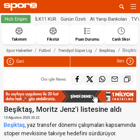
İLK11 KUR
Günün Özeti
At Yarışı Bankoları
TV'
Hızlı Erişim
Takımım
Fikstür
Puan Durumu
Canlı Skor
Beşiktaş,
Spor Haberleri
Futbol
Trendyol Süper Lig
Beşiktaş
İleri
Geri
Beşiktaş, Moritz Jenz'i listesine aldı
13 Ağustos 2025 20:22
Beşiktaş
, yaz transfer dönemi çalışmaları kapsamında
stoper mevkisine takviye hedefini sürdürüyor.