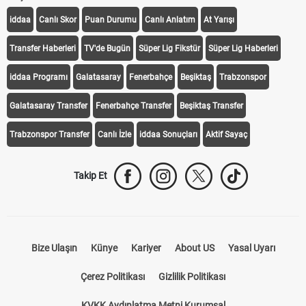
iddaa
Canlı Skor
Puan Durumu
Canlı Anlatım
At Yarışı
Transfer Haberleri
TV'de Bugün
Süper Lig Fikstür
Süper Lig Haberleri
iddaa Programı
Galatasaray
Fenerbahçe
Beşiktaş
Trabzonspor
Galatasaray Transfer
Fenerbahçe Transfer
Beşiktaş Transfer
Trabzonspor Transfer
Canlı İzle
iddaa Sonuçları
Aktif Sayaç
Takip Et
Bize Ulaşın
Künye
Kariyer
About US
Yasal Uyarı
Çerez Politikası
Gizlilik Politikası
KVKK Aydınlatma Metni Kurumsal