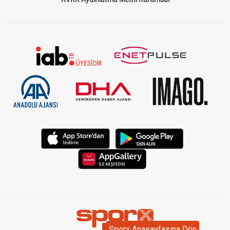
Sporx Anasayfasına Dön