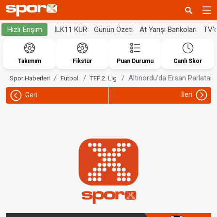
İLK11 KUR
Günün Özeti
At Yarışı Bankoları
TV'
Hızlı Erişim
Takımım
Fikstür
Puan Durumu
Canlı Skor
Altınordu'da Ersan Parlatan
Spor Haberleri
Futbol
TFF 2. Lig
İleri
Geri