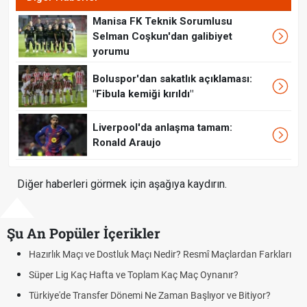
Manisa FK Teknik Sorumlusu
Selman Coşkun'dan galibiyet
yorumu
Boluspor'dan sakatlık açıklaması:
"Fibula kemiği kırıldı"
Liverpool'da anlaşma tamam:
Ronald Araujo
Diğer haberleri görmek için aşağıya kaydırın.
Şu An Popüler İçerikler
Hazırlık Maçı ve Dostluk Maçı Nedir? Resmî Maçlardan Farkları
P
Süper Lig Kaç Hafta ve Toplam Kaç Maç Oynanır?
S
Türkiye'de Transfer Dönemi Ne Zaman Başlıyor ve Bitiyor?
F