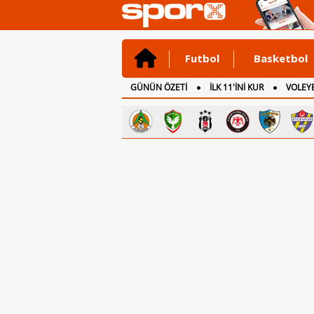
Futbol
Basketbol
GÜNÜN ÖZETİ
İLK 11'İNİ KUR
VOLEYB
CANLI ANLATIM
İNGİLTERE