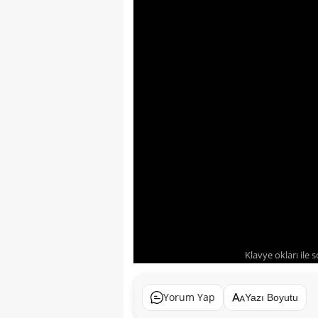
Klavye okları ile 
Yorum Yap
Yazı Boyutu