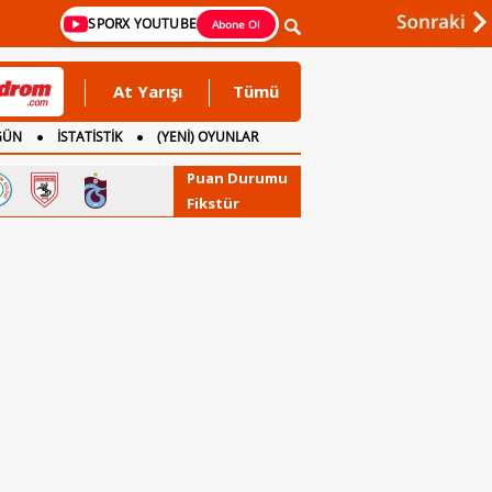
SPORX YOUTUBE
Abone Ol
At Yarışı
Tümü
GÜN
İSTATİSTİK
(YENİ) OYUNLAR
Puan Durumu
Fikstür