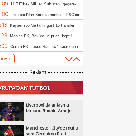
:09
rıldı
U17 Erkek Milliler, Sırbistan'ı geçerek
:00
le yükseldi!
Liverpool'dan Barcola hamlesi! PSG'nin
:45
bi dudak uçuklattı
Kayserispor'da tarihi gün! 15 transfer
:28
en!
Manisa FK, Bolu'da üç puanı kaptı!
:05
Çorum FK, Jesus Ramirez'i kadrosuna
:52
!
Fisnik Asllani'nin Leipzig'e transferi son
:52
 iptal oldu!
Erzurumspor, Ebosele ile anlaştı!
Reklam
:31
Metehan Altunbaş, Kocaelispor'da
VRUPA'DAN FUTBOL
:49
Fenerbahçe'ye müjdeli haber: Romelu
:29
aku
Filenin Sultanları, Fransa'yı yine devirdi!
Liverpool'da anlaşma
:13
tamam: Ronald Araujo
Manchester City'de mutlu son: Geronimo
:09
Kıvanç Taşyaran ve Buğra Ünal, Avrupa
Manchester City'de mutlu
:42
iyonası'nda finale yükseldi
Altay, Tuna Üzümcü ile topbaşı yaptı
son: Geronimo Rulli