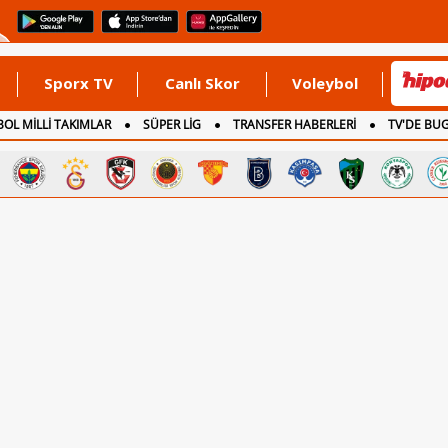
Sporx TV
Canlı Skor
Voleybol
OL MİLLİ TAKIMLAR
SÜPER LİG
TRANSFER HABERLERİ
TV'DE BU