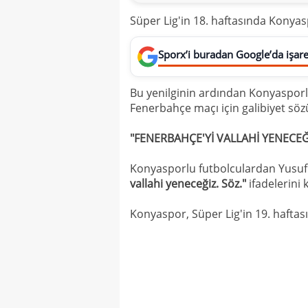
Süper Lig'in 18. haftasında Konya
Sporx’i buradan Google’da işaret
Bu yenilginin ardından Konyasporl
Fenerbahçe maçı için galibiyet söz
"FENERBAHÇE'Yİ VALLAHİ YENECEĞ
Konyasporlu futbolculardan Yusuf 
vallahi yeneceğiz. Söz."
ifadelerini 
Konyaspor, Süper Lig'in 19. hafta