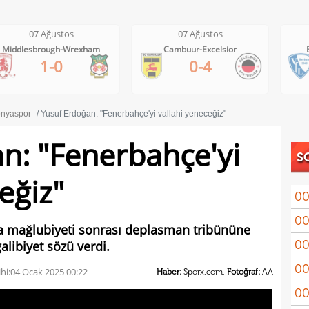
07 Ağustos
07 Ağustos
Cambuur-Excelsior
Bochum-Hertha Berlin
0-4
0-1
nyaspor
Yusuf Erdoğan: "Fenerbahçe'yi vallahi yeneceğiz"
n: "Fenerbahçe'yi
S
eğiz"
00
00
Coşk
a mağlubiyeti sonrası deplasman tribününe
00
alibiyet sözü verdi.
"Fib
00
Arau
hi:
04 Ocak 2025 00:22
Haber:
Sporx.com,
Fotoğraf:
AA
00
kon