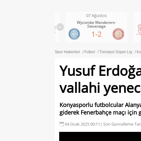
07 Ağustos
07 Ağustos
Wycombe Wanderers-
Middlesbrough-Wrexham
Stevenage
<
1-0
1-2
Spor Haberleri
Futbol
Trendyol Süper Lig
Ko
Yusuf Erdoğa
vallahi yenec
Konyasporlu futbolcular Alany
giderek Fenerbahçe maçı için g
04 Ocak 2025 00:11
| Son Güncelleme Tari