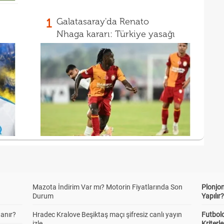
1
Galatasaray'da Renato
Nhaga kararı: Türkiye yasağı
Mazota İndirim Var mı? Motorin Fiyatlarında Son
Plonjon
Durum
Yapılır
anır?
Hradec Kralove Beşiktaş maçı şifresiz canlı yayın
Futbold
izle
Kriterle