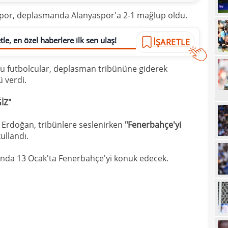
20
spor, deplasmanda Alanyaspor'a 2-1 mağlup oldu.
20
Ilıc
le, en özel haberlere ilk sen ulaş!
İŞARETLE
20
19
u futbolcular, deplasman tribününe giderek
ü verdi.
19
Inte
19
kattı
İZ"
19
Süe
Erdoğan, tribünlere seslenirken
"Fenerbahçe'yi
19
kullandı.
tekli
19
sında 13 Ocak'ta Fenerbahçe'yi konuk edecek.
18
Unit
18
oyun
18
İsve
18