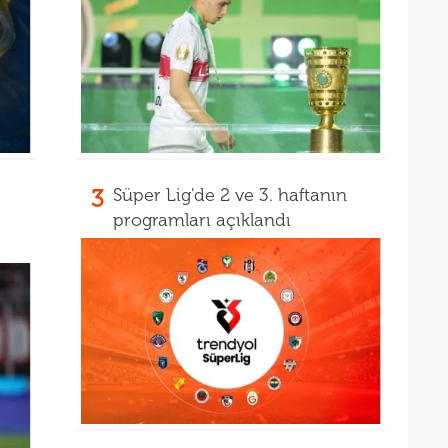
16
müjd
16
Tayl
15
pist
15
kadr
3
Süper Lig'de 2 ve 3. haftanın
programları açıklandı