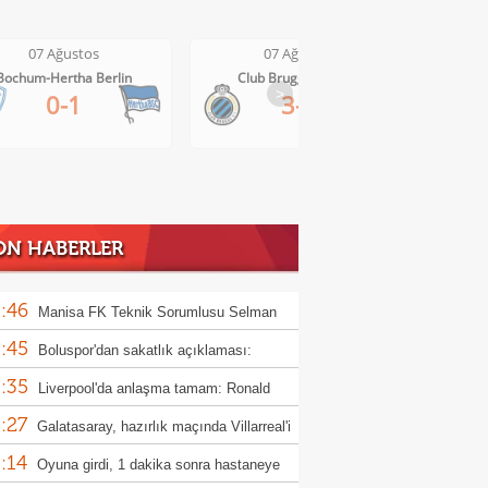
07 Ağustos
07 Ağustos
Club Brugge-Kortrijk
Altach-WSG Tirol
>
3-0
3-1
ON HABERLER
:46
Manisa FK Teknik Sorumlusu Selman
:45
un'dan galibiyet yorumu
Boluspor'dan sakatlık açıklaması:
:35
ula kemiği kırıldı"
Liverpool'da anlaşma tamam: Ronald
:27
jo
Galatasaray, hazırlık maçında Villarreal'i
:14
uk edecek
Oyuna girdi, 1 dakika sonra hastaneye