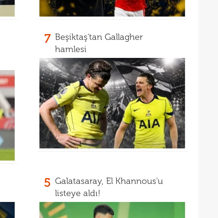
16
kon
16
deği
7
Beşiktaş'tan Gallagher
hamlesi
16
maaş
16
16
yala
16
Rak
16
için 
16
Çeky
16
Erok
16
şamp
5
Galatasaray, El Khannous'u
16
12. 
listeye aldı!
16
Şamp