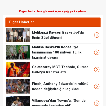
Diğer haberleri görmek için aşağıya kaydırın.
Diğer Haberler
Melikgazi Kayseri Basketbol'da
Emin Süel dönemi
Manisa Basket'in Kocaeli'ye
taşınmasına 100 milyon TL'lik
tazminat davası
Galatasaray MCT Technic, Oumar
Ballo'yu transfer etti
Finch, Anthony Edwards'ın rolünü
neden değiştirdiğini açıkladı
Villanueva'dan Towns'a: "Sen de
maaşında kesintiye git!"