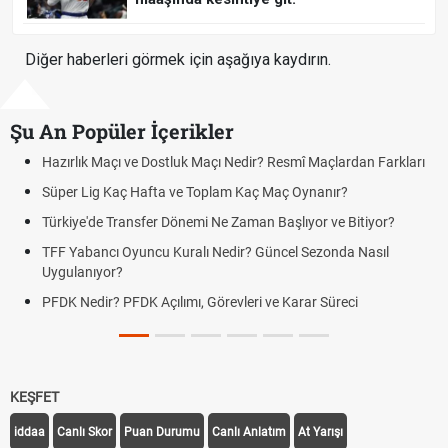
Diğer haberleri görmek için aşağıya kaydırın.
Şu An Popüler İçerikler
ık Maçı ve Dostluk Maçı Nedir? Resmî Maçlardan Farkları
Puan Duru
Lig Kaç Hafta ve Toplam Kaç Maç Oynanır?
Skor Ne D
e'de Transfer Dönemi Ne Zaman Başlıyor ve Bitiyor?
Futbol Na
bancı Oyuncu Kuralı Nedir? Güncel Sezonda Nasıl
Deplasman
nıyor?
Uygulanıy
edir? PFDK Açılımı, Görevleri ve Karar Süreci
DGS Sonu
Tarihini 
KEŞFET