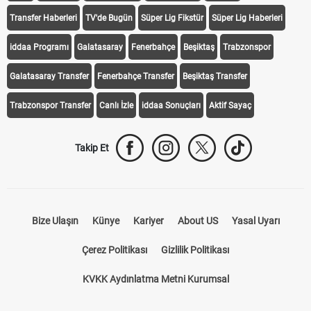
iddaa
Canlı Skor
Puan Durumu
Canlı Anlatım
At Yarışı
Transfer Haberleri
TV'de Bugün
Süper Lig Fikstür
Süper Lig Haberleri
iddaa Programı
Galatasaray
Fenerbahçe
Beşiktaş
Trabzonspor
Galatasaray Transfer
Fenerbahçe Transfer
Beşiktaş Transfer
Trabzonspor Transfer
Canlı İzle
iddaa Sonuçları
Aktif Sayaç
Takip Et
Bize Ulaşın
Künye
Kariyer
About US
Yasal Uyarı
Çerez Politikası
Gizlilik Politikası
KVKK Aydınlatma Metni Kurumsal