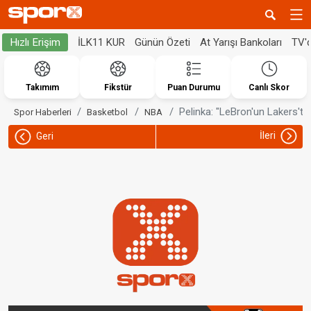
İLK11 KUR
Günün Özeti
At Yarışı Bankoları
TV'
Hızlı Erişim
Takımım
Fikstür
Puan Durumu
Canlı Skor
Pelinka: "LeBron'un Lakers'ta
Spor Haberleri
Basketbol
NBA
İleri
Geri