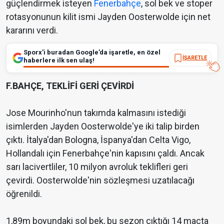
güçlendirmek isteyen
Fenerbahçe
, sol bek ve stoper
rotasyonunun kilit ismi Jayden Oosterwolde için net
kararını verdi.
Sporx’i buradan Google’da işaretle, en özel
İŞARETLE
haberlere ilk sen ulaş!
F.BAHÇE, TEKLİFİ GERİ ÇEVİRDİ
Jose Mourinho'nun takımda kalmasını istediği
isimlerden Jayden Oosterwolde'ye iki talip birden
çıktı. İtalya'dan Bologna, İspanya'dan Celta Vigo,
Hollandalı için Fenerbahçe'nin kapısını çaldı. Ancak
sarı lacivertliler, 10 milyon avroluk teklifleri geri
çevirdi. Oosterwolde'nin sözleşmesi uzatılacağı
öğrenildi.
1,89m boyundaki sol bek, bu sezon çıktığı 14 maçta