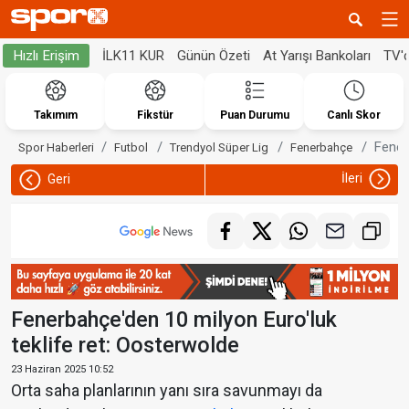
İLK11 KUR
Günün Özeti
At Yarışı Bankoları
TV'
Hızlı Erişim
Takımım
Fikstür
Puan Durumu
Canlı Skor
Fener
Spor Haberleri
Futbol
Trendyol Süper Lig
Fenerbahçe
İleri
Geri
Fenerbahçe'den 10 milyon Euro'luk
teklife ret: Oosterwolde
23 Haziran 2025 10:52
Orta saha planlarının yanı sıra savunmayı da