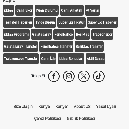
KEŞFET
iddaa
Canlı Skor
Puan Durumu
Canlı Anlatım
At Yarışı
Transfer Haberleri
TV'de Bugün
Süper Lig Fikstür
Süper Lig Haberleri
iddaa Programı
Galatasaray
Fenerbahçe
Beşiktaş
Trabzonspor
Galatasaray Transfer
Fenerbahçe Transfer
Beşiktaş Transfer
Trabzonspor Transfer
Canlı İzle
iddaa Sonuçları
Aktif Sayaç
Takip Et
Bize Ulaşın
Künye
Kariyer
About US
Yasal Uyarı
Çerez Politikası
Gizlilik Politikası