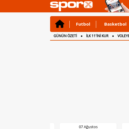
Futbol
Basketbol
GÜNÜN ÖZETİ
İLK 11'İNİ KUR
VOLEYB
CANLI ANLATIM
İNGİLTERE
07 Ağustos
07 Ağustos