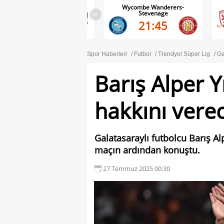
Wolves-Port Vale
Wycombe Wanderers-
Stevenage
<
21:45
21:45
Spor Haberleri
Futbol
Trendyol Süper Lig
Ga
Barış Alper 
hakkını vere
Galatasaraylı futbolcu Barış Al
maçın ardından konuştu.
27 Temmuz 2025 00:30