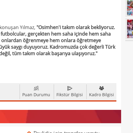
00
00
23
n konuşan Yılmaz,
"Osimhen'i takım olarak bekliyoruz.
23
yağd
n futbolcular, gerçekten hem saha içinde hem saha
m onlardan öğrenmeye hem onlara öğretmeye
23
iste
 büyük saygı duyuyoruz. Kadromuzda çok değerli Türk
23
 değil, tüm takım olarak başarıya ulaşıyoruz."
kaza
23
sevi
23
23
Smai
22
Puan Durumu
Fikstür Bilgisi
Kadro Bilgisi
22
kaz
22
hiss
22
özle