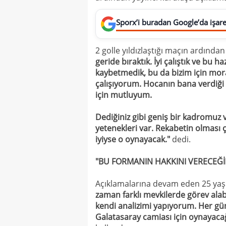
Sporx’i buradan Google’da işaret
2 golle yıldızlaştığı maçın ardında
geride bıraktık. İyi çalıştık ve bu 
kaybetmedik, bu da bizim için mora
çalışıyorum. Hocanın bana verdiği 
için mutluyum.
Dediğiniz gibi geniş bir kadromuz v
yetenekleri var. Rekabetin olması
iyiyse o oynayacak."
dedi.
"BU FORMANIN HAKKINI VERECEĞ
Açıklamalarına devam eden 25 yaş
zaman farklı mevkilerde görev ala
kendi analizimi yapıyorum. Her gü
Galatasaray camiası için oynayaca