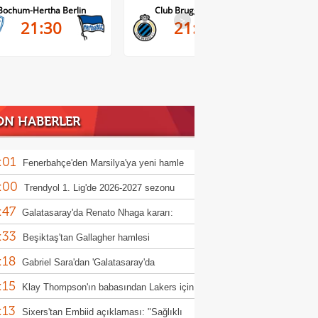
Bochum-Hertha Berlin
Club Brugge-Kortrijk
A
>
21:30
21:45
ON HABERLER
:01
Fenerbahçe'den Marsilya'ya yeni hamle
:00
Trendyol 1. Lig'de 2026-2027 sezonu
:47
canı başlıyor!
Galatasaray'da Renato Nhaga kararı:
:33
iye yasağı
Beşiktaş'tan Gallagher hamlesi
:18
Gabriel Sara'dan 'Galatasaray'da
:15
yorum' mesajı!
Klay Thompson'ın babasından Lakers için
:13
 çabası
Sixers'tan Embiid açıklaması: "Sağlıklı