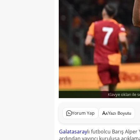
Klavye okları ile 
Yorum Yap
Yazı Boyutu
Galatasaray
lı futbolcu Barış Alper
ardından yayıncı kuruluşa açıklam