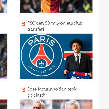
19
19
yolla
5
PSG'den 50 milyon euroluk
transfer!
3
Jose Mourinho'dan tepki,
çok kızdı!