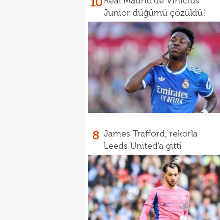
10
Real Madrid'de Vinicius
Junior düğümü çözüldü!
8
James Trafford, rekorla
Leeds United'a gitti