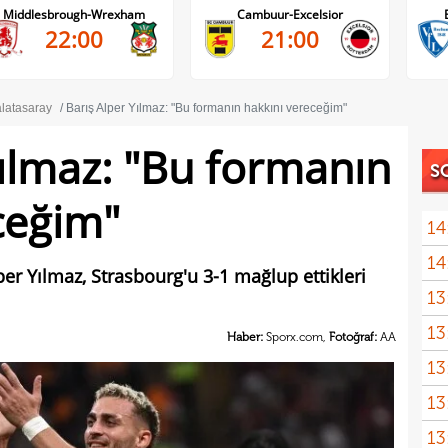
Middlesbrough-Wrexham
Cambuur-Excelsior
22:00
21:00
latasaray
Barış Alper Yılmaz: "Bu formanın hakkını vereceğim"
Yılmaz: "Bu formanın
S
ceğim"
14
14
per Yılmaz, Strasbourg'u 3-1 mağlup ettikleri
13
heye
13
Türk
Haber:
Sporx.com,
Fotoğraf:
AA
13
13
kalı
13
ikna