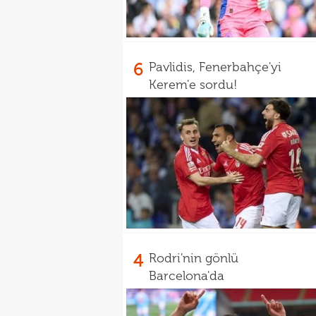
6
Pavlidis, Fenerbahçe'yi
Kerem'e sordu!
4
Rodri'nin gönlü
Barcelona'da