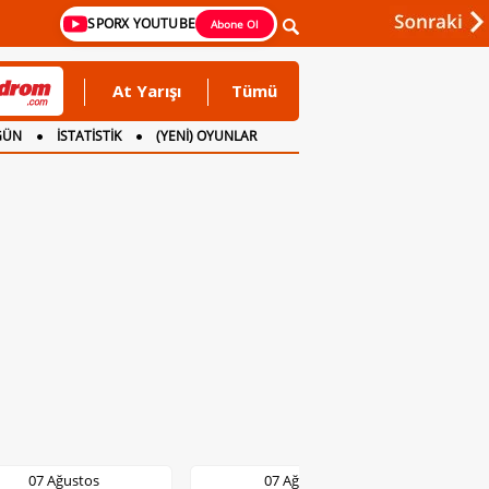
SPORX YOUTUBE
Abone Ol
At Yarışı
Tümü
GÜN
İSTATİSTİK
(YENİ) OYUNLAR
07 Ağustos
07 Ağustos