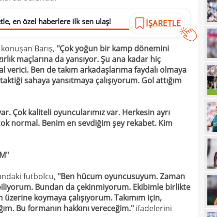
10
le, en özel haberlere ilk sen ulaş!
İŞARETLE
10
adın
n konuşan Barış,
"Çok yoğun bir kamp dönemini
10
gönd
hazırlık maçlarına da yansıyor. Şu ana kadar hiç
09
l verici. Ben de takım arkadaşlarıma faydalı olmaya
taktiği sahaya yansıtmaya çalışıyorum. Gol attığım
09
kesi
09
ar. Çok kaliteli oyuncularımız var. Herkesin ayrı
09
 çok normal. Benim en sevdiğim şey rekabet. Kim
08
Guir
08
İM"
08
İşte
ındaki futbolcu,
"Ben hücum oyuncusuyum. Zaman
07
biliyorum. Bundan da çekinmiyorum. Ekibimle birlikte
ret!
n üzerine koymaya çalışıyorum. Takımım için,
00
pua
ğım. Bu formanın hakkını vereceğim."
ifadelerini