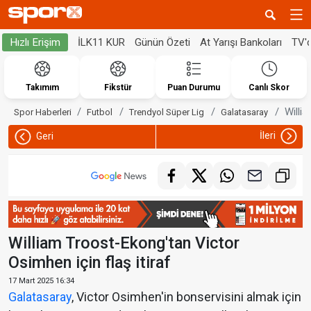
İLK11 KUR
Günün Özeti
At Yarışı Bankoları
TV'
Hızlı Erişim
Takımım
Fikstür
Puan Durumu
Canlı Skor
Willi
Spor Haberleri
Futbol
Trendyol Süper Lig
Galatasaray
İleri
Geri
William Troost-Ekong'tan Victor
Osimhen için flaş itiraf
17 Mart 2025 16:34
Galatasaray
, Victor Osimhen'in bonservisini almak için