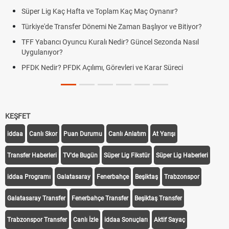
Süper Lig Kaç Hafta ve Toplam Kaç Maç Oynanır?
Türkiye'de Transfer Dönemi Ne Zaman Başlıyor ve Bitiyor?
TFF Yabancı Oyuncu Kuralı Nedir? Güncel Sezonda Nasıl
Uygulanıyor?
PFDK Nedir? PFDK Açılımı, Görevleri ve Karar Süreci
KEŞFET
iddaa
Canlı Skor
Puan Durumu
Canlı Anlatım
At Yarışı
Transfer Haberleri
TV'de Bugün
Süper Lig Fikstür
Süper Lig Haberleri
iddaa Programı
Galatasaray
Fenerbahçe
Beşiktaş
Trabzonspor
Galatasaray Transfer
Fenerbahçe Transfer
Beşiktaş Transfer
Trabzonspor Transfer
Canlı İzle
iddaa Sonuçları
Aktif Sayaç