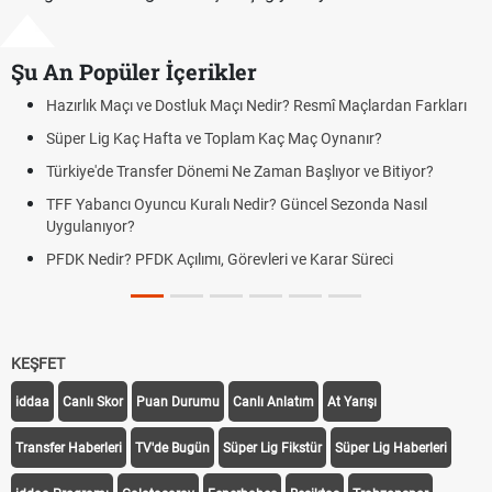
Şu An Popüler İçerikler
Maçı ve Dostluk Maçı Nedir? Resmî Maçlardan Farkları
Puan Durumu
g Kaç Hafta ve Toplam Kaç Maç Oynanır?
Skor Ne Dem
e Transfer Dönemi Ne Zaman Başlıyor ve Bitiyor?
Futbol Nasıl
ncı Oyuncu Kuralı Nedir? Güncel Sezonda Nasıl
Deplasman G
yor?
Uygulanıyor
r? PFDK Açılımı, Görevleri ve Karar Süreci
DGS Sonuçl
Tarihini Duy
KEŞFET
iddaa
Canlı Skor
Puan Durumu
Canlı Anlatım
At Yarışı
Transfer Haberleri
TV'de Bugün
Süper Lig Fikstür
Süper Lig Haberleri