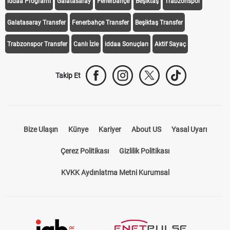
iddaa Programı
Galatasaray
Fenerbahçe
Beşiktaş
Trabzonspor
Galatasaray Transfer
Fenerbahçe Transfer
Beşiktaş Transfer
Trabzonspor Transfer
Canlı İzle
iddaa Sonuçları
Aktif Sayaç
Takip Et
Bize Ulaşın
Künye
Kariyer
About US
Yasal Uyarı
Çerez Politikası
Gizlilik Politikası
KVKK Aydınlatma Metni Kurumsal