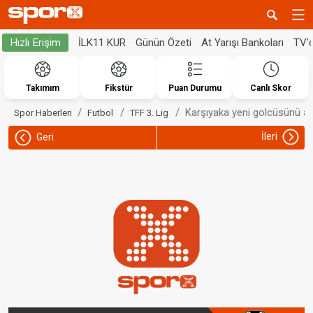
İLK11 KUR
Günün Özeti
At Yarışı Bankoları
TV'
Hızlı Erişim
Takımım
Fikstür
Puan Durumu
Canlı Skor
Karşıyaka yeni golcüsünü açı
Spor Haberleri
Futbol
TFF 3. Lig
İleri
Geri