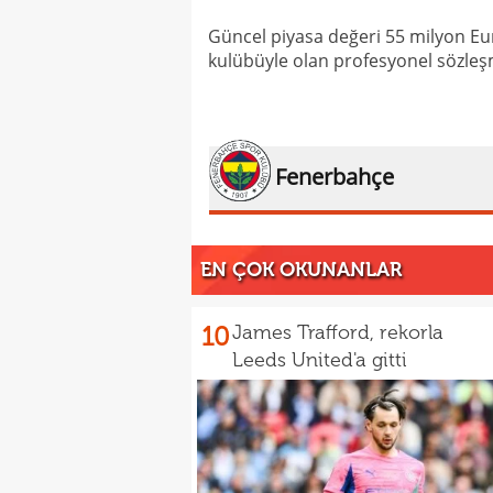
Güncel piyasa değeri 55 milyon Eur
kulübüyle olan profesyonel sözleş
Fenerbahçe
EN ÇOK OKUNANLAR
10
James Trafford, rekorla
Leeds United'a gitti