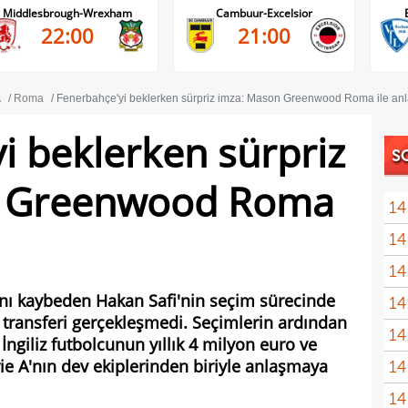
Middlesbrough-Wrexham
Cambuur-Excelsior
22:00
21:00
A
Roma
Fenerbahçe'yi beklerken sürpriz imza: Mason Greenwood Roma ile anl
i beklerken sürpriz
S
n Greenwood Roma
14
14
nası
14
açık
ını kaybeden Hakan Safi'nin seçim sürecinde
14
Sams
ansferi gerçekleşmedi. Seçimlerin ardından
14
ngiliz futbolcunun yıllık 4 milyon euro ve
rie A'nın dev ekiplerinden biriyle anlaşmaya
14
kötü
14
Fene