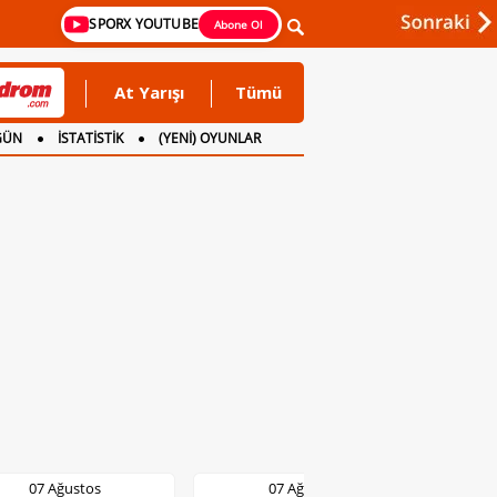
SPORX YOUTUBE
Abone Ol
At Yarışı
Tümü
GÜN
İSTATİSTİK
(YENİ) OYUNLAR
07 Ağustos
07 Ağustos