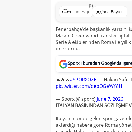
(1)
Yorum Yap
Yazı Boyutu
Fenerbahçe'de başkanlık yarışını
Mason Greenwood transferi iptal ol
Serie A ekiplerinden Roma ile yıllık
öne sürdü.
Sporx’i buradan Google’da işaret
🔥🔥🔥
#SPORXÖZEL
| Hakan Safi: "
pic.twitter.com/qebOGeWY8H
— Sporx (@sporx)
June 7, 2026
İTALYAN BASININDAN SÖZLEŞME V
İtalya'nın önde gelen spor gazetel
aktardığı habere göre Roma yöne
sağladı. Haberde, yetenekli oyuncu