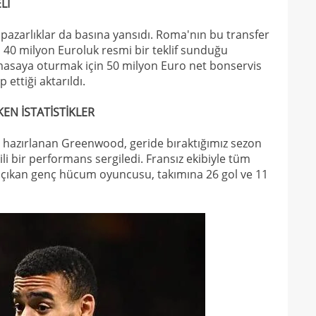
Lİ
23
23
i pazarlıklar da basına yansıdı. Roma'nın bu transfer
Smai
 40 milyon Euroluk resmi bir teklif sunduğu
22
in masaya oturmak için 50 milyon Euro net bonservis
ettiği aktarıldı.
22
kaz
22
hiss
EN İSTATİSTİKLER
22
özle
 hazırlanan Greenwood, geride bıraktığımız sezon
21
kili bir performans sergiledi. Fransız ekibiyle tüm
Nüb
 çıkan genç hücum oyuncusu, takımına 26 gol ve 11
21
zafe
21
21
gitti
21
kart
21
açık
21
çözü