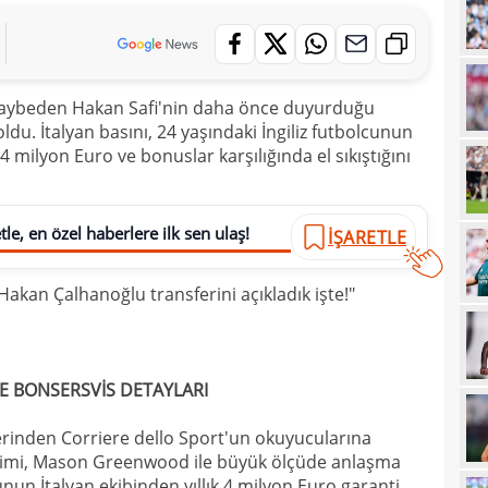
12
geli
12
 kaybeden Hakan Safi'nin daha önce duyurduğu
12
Vigo
du. İtalyan basını, 24 yaşındaki İngiliz futbolcunun
12
Sörl
 4 milyon Euro ve bonuslar karşılığında el sıkıştığını
11
11
belli
le, en özel haberlere ilk sen ulaş!
İŞARETLE
10
Hakan Çalhanoğlu transferini açıkladık işte!"
10
adın
10
gönd
09
E BONSERSVİS DETAYLARI
09
kesi
erinden Corriere dello Sport'un okuyucularına
09
timi, Mason Greenwood ile büyük ölçüde anlaşma
nun İtalyan ekibinden yıllık 4 milyon Euro garanti