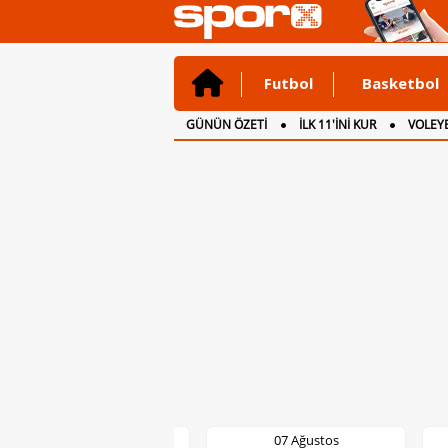
Futbol
Basketbol
GÜNÜN ÖZETİ
İLK 11'İNİ KUR
VOLEYB
CANLI ANLATIM
İNGİLTERE
07 Ağustos
07 Ağustos