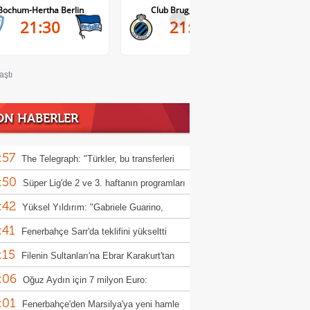
Bochum-Hertha Berlin
Club Brugge-Kortrijk
>
21:30
21:45
aştı
ON HABERLER
:57
The Telegraph: "Türkler, bu transferleri
:50
l yapıyor?"
Süper Lig'de 2 ve 3. haftanın programları
:42
landı
Yüksel Yıldırım: "Gabriele Guarino,
:41
unspor'a hayırlı olsun"
Fenerbahçe Sarr'da teklifini yükseltti
:15
Filenin Sultanları'na Ebrar Karakurt'tan
:06
 haber
Oğuz Aydın için 7 milyon Euro:
:01
rbahçe reddetti
Fenerbahçe'den Marsilya'ya yeni hamle