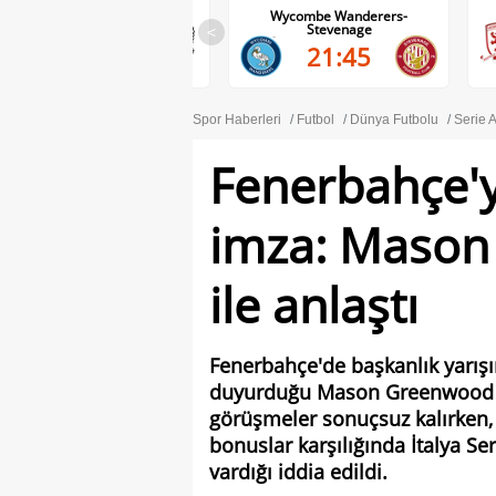
Wolves-Port Vale
Wycombe Wanderers-
Stevenage
<
21:45
21:45
Spor Haberleri
Futbol
Dünya Futbolu
Serie 
Fenerbahçe'y
imza: Maso
ile anlaştı
Fenerbahçe'de başkanlık yarış
duyurduğu Mason Greenwood tr
görüşmeler sonuçsuz kalırken, İ
bonuslar karşılığında İtalya Se
vardığı iddia edildi.