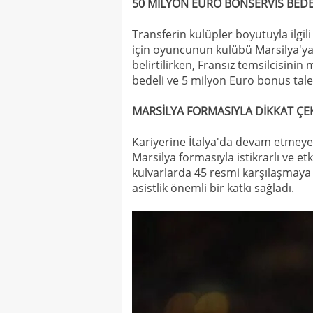
50 MİLYON EURO BONSERVİS BEDE
Transferin kulüpler boyutuyla ilgil
için oyuncunun kulübü Marsilya'ya
belirtilirken, Fransız temsilcisin
bedeli ve 5 milyon Euro bonus talep 
MARSİLYA FORMASIYLA DİKKAT ÇEK
Kariyerine İtalya'da devam etmeye
Marsilya formasıyla istikrarlı ve et
kulvarlarda 45 resmi karşılaşmaya
asistlik önemli bir katkı sağladı.