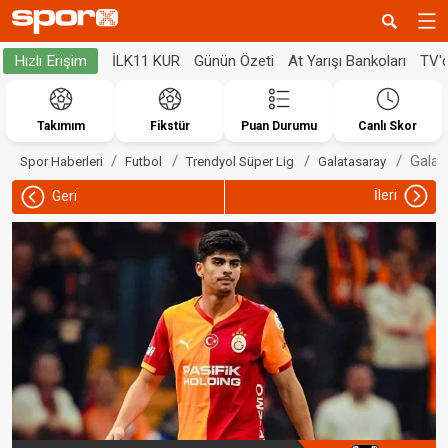
İLK11 KUR
Günün Özeti
At Yarışı Bankoları
TV'
Hızlı Erişim
Takımım
Fikstür
Puan Durumu
Canlı Skor
Galat
Spor Haberleri
Futbol
Trendyol Süper Lig
Galatasaray
İleri
Geri