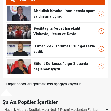
Diğer Haberler
Abdullah Kavukcu'nun hesabı spam
saldırısına uğradı!
Beşiktaş'ta forvet harekatı!
Vlahovic, Jesus ve David
Osman Zeki Korkmaz: "Bir gol fazla
yedik"
Bülent Korkmaz: "Lige 3 puanla
başlamak iyiydi"
Diğer haberleri görmek için aşağıya kaydırın.
Şu An Popüler İçerikler
Puan Durumunda AG, OM ve Diğer Kısaltmalar Ne Anlama Gelir?