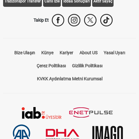
Trabzonspor Transfer
Canlı İzle
iddaa Sonuçları
Aktif Sayaç
Takip Et
Bize Ulaşın
Künye
Kariyer
About US
Yasal Uyarı
Çerez Politikası
Gizlilik Politikası
KVKK Aydınlatma Metni Kurumsal