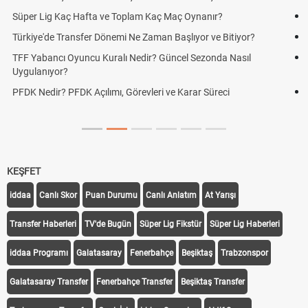
Skor Ne Demek? Sporda Skor ve Sonuç Kavramları
Futbol Nasıl Oynanır? Temel Futbol Kuralları
Deplasman Golü Kuralı Nedir? Hangi Organizasyonlarda
Uygulanıyor?
DGS Sonuçları Ne Zaman Açıklanacak 2026? ÖSYM Sonuç
Tarihini Duyurdu
KEŞFET
iddaa
Canlı Skor
Puan Durumu
Canlı Anlatım
At Yarışı
Transfer Haberleri
TV'de Bugün
Süper Lig Fikstür
Süper Lig Haberleri
iddaa Programı
Galatasaray
Fenerbahçe
Beşiktaş
Trabzonspor
Galatasaray Transfer
Fenerbahçe Transfer
Beşiktaş Transfer