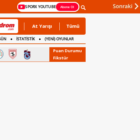
SPORX YOUTUBE
Abone Ol
At Yarışı
Tümü
GÜN
İSTATİSTİK
(YENİ) OYUNLAR
Puan Durumu
Fikstür