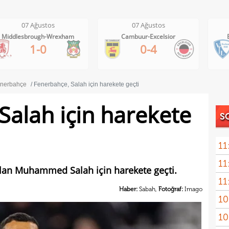
07 Ağustos
07 Ağustos
Cambuur-Excelsior
Bochum-Hertha Berlin
0-4
0-1
nerbahçe
Fenerbahçe, Salah için harekete geçti
Salah için harekete
S
11
11
Höjb
ılan Muhammed Salah için harekete geçti.
11
yanı
Haber:
Sabah,
Fotoğraf:
Imago
10
İsta
10
soru