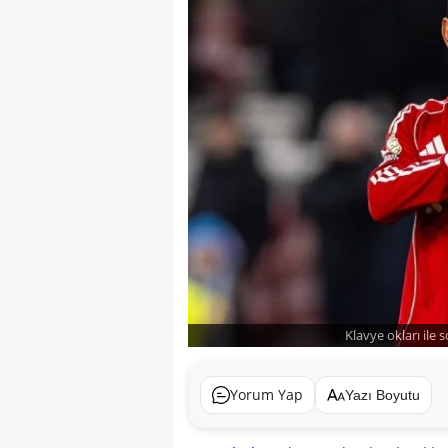
Klavye okları ile 
Yorum Yap
Yazı Boyutu