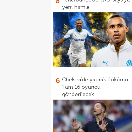
8
yeni hamle
6
Chelsea'de yaprak dökümü!
Tam 16 oyuncu
gönderilecek