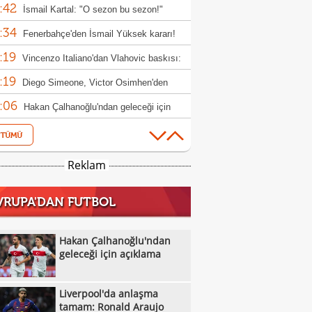
:42
ız için hamle
İsmail Kartal: "O sezon bu sezon!"
:34
Fenerbahçe'den İsmail Yüksek kararı!
:19
Vincenzo Italiano'dan Vlahovic baskısı:
:19
i bekliyorum"
Diego Simeone, Victor Osimhen'den
:06
eçmiyor!
Hakan Çalhanoğlu'ndan geleceği için
:00
klama
Galatasaray'dan Batrakov için yeni teklif!
:37
Fenerbahçe'de kader adamı Talisca
Reklam
:22
Fenerbahçe, Real Madrid ile anlaştı! Sıra
VRUPA'DAN FUTBOL
:46
ick'te!
Manisa FK Teknik Sorumlusu Selman
:45
un'dan galibiyet yorumu
Boluspor'dan sakatlık açıklaması:
Hakan Çalhanoğlu'ndan
:35
ula kemiği kırıldı"
geleceği için açıklama
Liverpool'da anlaşma tamam: Ronald
:27
jo
Galatasaray, hazırlık maçında Villarreal'i
Liverpool'da anlaşma
:14
uk edecek
Oyuna girdi, 1 dakika sonra hastaneye
tamam: Ronald Araujo