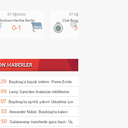
07 Ağustos
07 Ağustos
Club Brugge-Kortrijk
Altach-WSG Tirol
>
3-0
3-1
ON HABERLER
:29
Beşiktaş'a büyük indirim: Pierre-Emile
:09
jerg
Leroy Sane'den Arabistan tekliflerine
:07
t
Beşiktaş'ta ayrılık yakın! Uduokhai için
:53
nbul'a geliyorlar!
Alexander Nübel, Beşiktaş'ta kaleci
:50
nunu bitirdi!
Galatasaray transferde gaza bastı: Üç