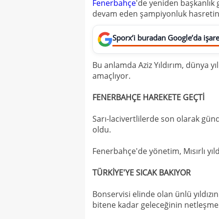
Fenerbahçe
'de yeniden başkanlık g
devam eden şampiyonluk hasretini
Sporx’i buradan Google’da işaret
Bu anlamda Aziz Yıldırım, dünya yı
amaçlıyor.
FENERBAHÇE HAREKETE GEÇTİ
Sarı-lacivertlilerde son olarak g
oldu.
Fenerbahçe'de yönetim, Mısırlı yıld
TÜRKİYE'YE SICAK BAKIYOR
Bonservisi elinde olan ünlü yıldızı
bitene kadar geleceğinin netleşmesi