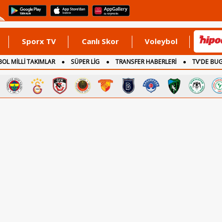
Sporx TV
Canlı Skor
Voleybol
OL MİLLİ TAKIMLAR
SÜPER LİG
TRANSFER HABERLERİ
TV'DE BU