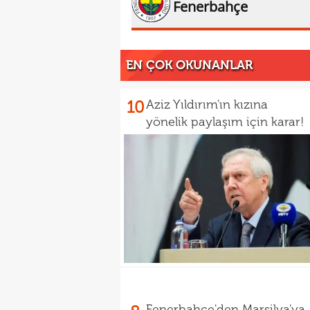
Fenerbahçe
EN ÇOK OKUNANLAR
10
Aziz Yıldırım'ın kızına
yönelik paylaşım için karar!
Fenerbahçe'den Marsilya'ya