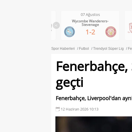
07 Ağustos
07 Ağustos
Wycombe Wanderers-
Middlesbrough-Wrexham
Stevenage
<
1-0
1-2
Spor Haberleri
Futbol
Trendyol Süper Lig
Fe
Fenerbahçe, 
geçti
Fenerbahçe, Liverpool'dan ayr
12 Haziran 2026 10:13