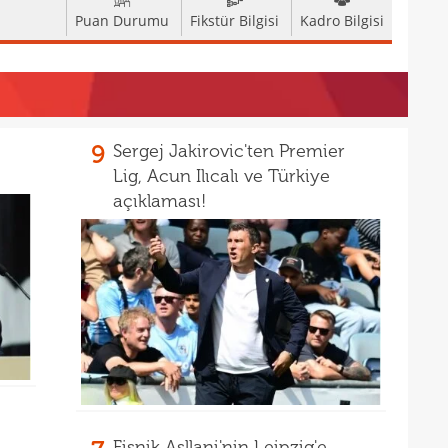
Puan Durumu
Fikstür Bilgisi
Kadro Bilgisi
17
17
17
100 
17
9
Sergej Jakirovic'ten Premier
17
Lig, Acun Ilıcalı ve Türkiye
Ball
açıklaması!
17
Emre
17
İki 
17
17
etti
17
spor
16
Köyb
16
Ivan
Fisnik Asllani'nin Leipzig'e