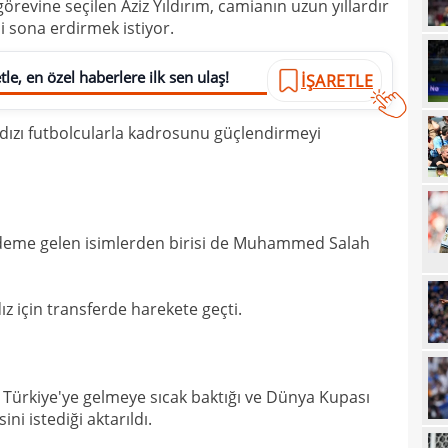
örevine seçilen Aziz Yıldırım, camianın uzun yıllardır
00
kaldı
 sona erdirmek istiyor.
00
fina
le, en özel haberlere ilk sen ulaş!
İŞARETLE
23
tale
23
bird
ldızı futbolcularla kadrosunu güçlendirmeyi
23
22
kattı
22
anda
ündeme gelen isimlerden birisi de Muhammed Salah
22
21
ız için transferde harekete geçti.
21
Luk
21
n Türkiye'ye gelmeye sıcak baktığı ve Dünya Kupası
21
Rulli
ni istediği aktarıldı.
20
Şamp