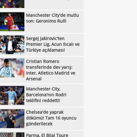
:09
rıldı
U17 Erkek Milliler, Sırbistan'ı geçerek
Manchester City'de mutlu
:00
le yükseldi!
Liverpool'dan Barcola hamlesi! PSG'nin
son: Geronimo Rulli
:45
bi dudak uçuklattı
Kayserispor'da tarihi gün! 15 transfer
:28
Sergej Jakirovic'ten
en!
Manisa FK, Bolu'da üç puanı kaptı!
Premier Lig, Acun Ilıcalı ve
:05
Çorum FK, Jesus Ramirez'i kadrosuna
Türkiye açıklaması!
:52
!
Fisnik Asllani'nin Leipzig'e transferi son
Cristian Romero
transferinde dev yarış:
:52
 iptal oldu!
Erzurumspor, Ebosele ile anlaştı!
Inter, Atletico Madrid ve
Arsenal
:31
Metehan Altunbaş, Kocaelispor'da
Manchester City,
:49
Fenerbahçe'ye müjdeli haber: Romelu
Barcelona'nın Rodri
teklifini reddetti!
:29
aku
Filenin Sultanları, Fransa'yı yine devirdi!
Chelsea'de yaprak
:13
Manchester City'de mutlu son: Geronimo
dökümü! Tam 16 oyuncu
:09
gönderilecek
Kıvanç Taşyaran ve Buğra Ünal, Avrupa
:42
iyonası'nda finale yükseldi
Altay, Tuna Üzümcü ile topbaşı yaptı
Parma, El Bilal Toure