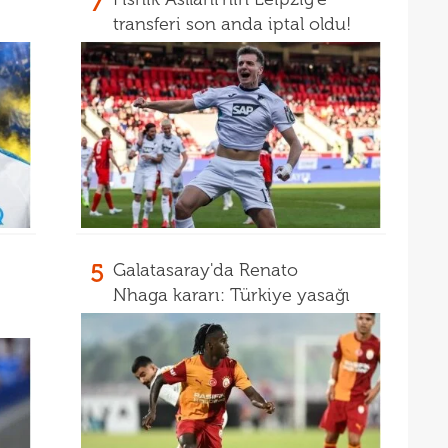
7
16
Dahl
transferi son anda iptal oldu!
16
kon
16
deği
16
maaş
5
Galatasaray'da Renato
Nhaga kararı: Türkiye yasağı