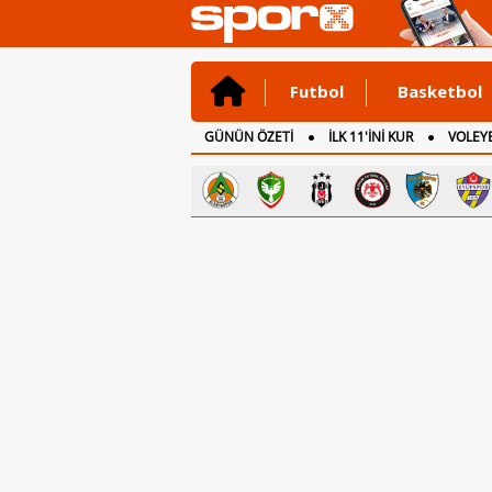
Futbol
Basketbol
GÜNÜN ÖZETİ
İLK 11'İNİ KUR
VOLEYB
CANLI ANLATIM
İNGİLTERE