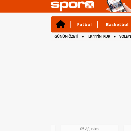
Futbol
Basketbol
GÜNÜN ÖZETİ
İLK 11'İNİ KUR
VOLEYB
CANLI ANLATIM
İNGİLTERE
05 Ağustos
05 Ağustos