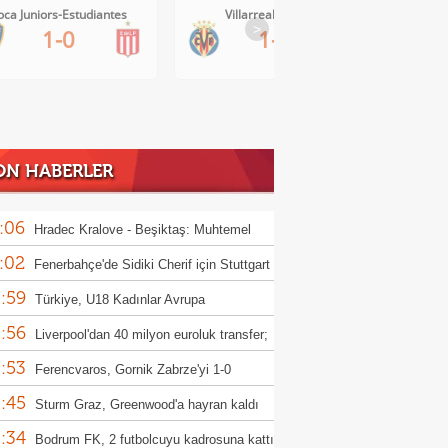
Villarreal-Levante
AC Milan-Inter
>
1-0
1-1
ON HABERLER
:06
Hradec Kralove - Beşiktaş: Muhtemel
:02
r
Fenerbahçe'de Sidiki Cherif için Stuttgart
:59
ası!
Türkiye, U18 Kadınlar Avrupa
:56
iyonası'nda Sırbistan'a 70-67 yenildi
Liverpool'dan 40 milyon euroluk transfer;
:53
or Munoz
Ferencvaros, Gornik Zabrze'yi 1-0
:45
up etti
Sturm Graz, Greenwood'a hayran kaldı
:34
Bodrum FK, 2 futbolcuyu kadrosuna kattı