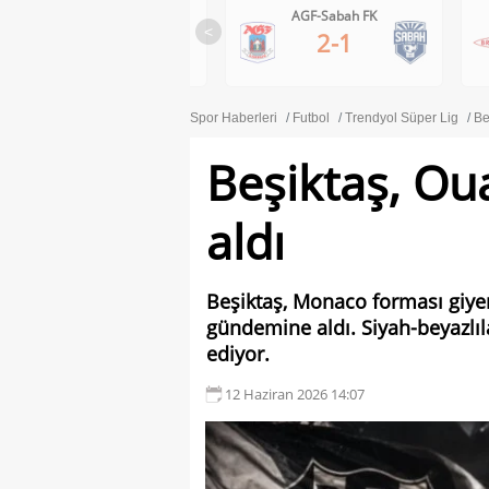
AGF-Sabah FK
Brann-Apollon Limassol
<
2-1
0-1
Spor Haberleri
Futbol
Trendyol Süper Lig
Be
Beşiktaş, Ou
aldı
Beşiktaş, Monaco forması giye
gündemine aldı. Siyah-beyazl
ediyor.
12 Haziran 2026 14:07