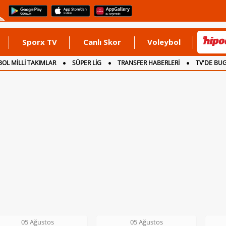
Sporx TV
Canlı Skor
Voleybol
OL MİLLİ TAKIMLAR
SÜPER LİG
TRANSFER HABERLERİ
TV'DE BU
05 Ağustos
06 Ağustos