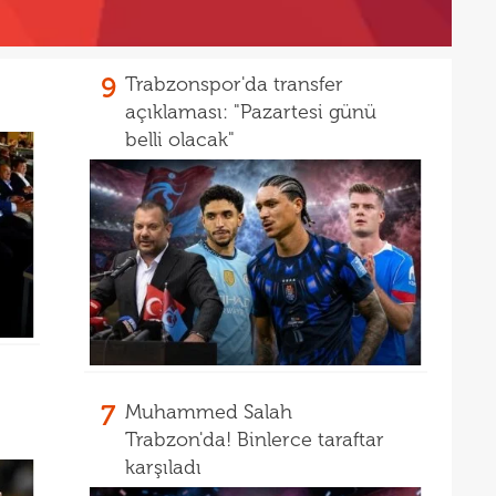
14
14
açık
9
Trabzonspor'da transfer
14
Warr
açıklaması: "Pazartesi günü
14
Wolv
belli olacak"
14
açık
13
13
13
karş
13
13
baş
13
çağr
7
Muhammed Salah
13
Trabzon'da! Binlerce taraftar
karşıladı
13