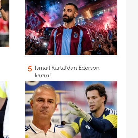
13
12
5
İsmail Kartal'dan Ederson
kararı!