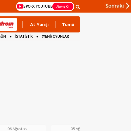
SPORX YOUTUBE
Abone Ol
At Yarışı
Tümü
GÜN
İSTATİSTİK
(YENİ) OYUNLAR
05 Ağustos
05 Ağustos