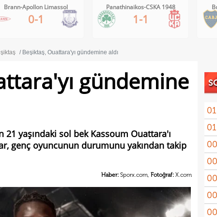
Panathinaikos-CSKA 1948
Boca Juniors-Estudiantes
1-1
1-0
şiktaş
Beşiktaş, Ouattara'yı gündemine aldı
attara'yı gündemine
S
01
01
11'le
n 21 yaşındaki sol bek Kassoum Ouattara'ı
00
ılar, genç oyuncunun durumunu yakından takip
iddi
00
Şamp
Haber:
Sporx.com,
Fotoğraf:
X.com
00
Vict
00
mağl
00