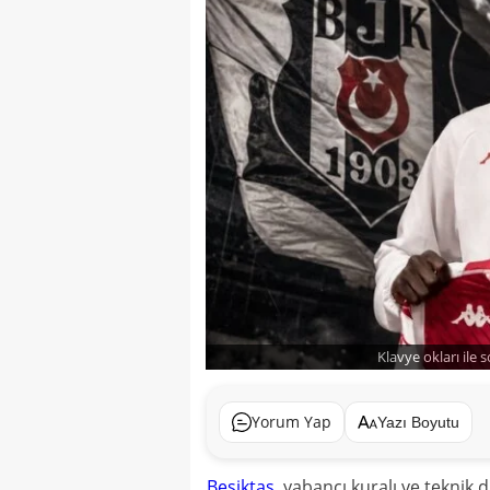
Klavye okları ile 
Yorum Yap
Yazı Boyutu
Beşiktaş
, yabancı kuralı ve teknik 