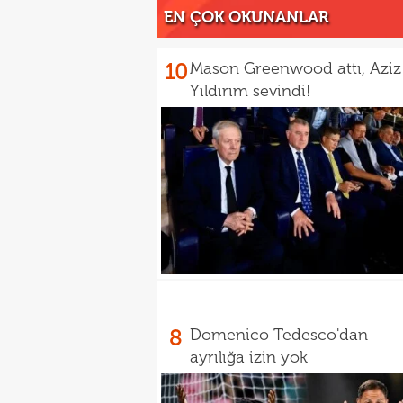
EN ÇOK OKUNANLAR
10
Mason Greenwood attı, Aziz
Yıldırım sevindi!
8
Domenico Tedesco'dan
ayrılığa izin yok