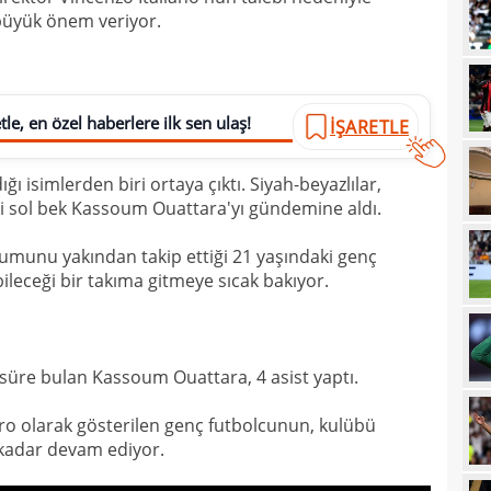
 büyük önem veriyor.
21
sevi
21
maçt
21
le, en özel haberlere ilk sen ulaş!
İŞARETLE
21
ı isimlerden biri ortaya çıktı. Siyah-beyazlılar,
21
i sol bek Kassoum Ouattara'yı gündemine aldı.
20
tara
urumunu yakından takip ettiği 21 yaşındaki genç
19
soru
ileceği bir takıma gitmeye sıcak bakıyor.
19
net 
19
Ligi
üre bulan Kassoum Ouattara, 4 asist yaptı.
19
"Paz
18
prov
ro olarak gösterilen genç futbolcunun, kulübü
 kadar devam ediyor.
18
duy