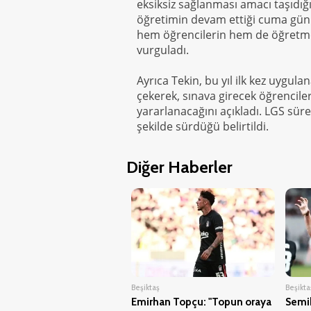
eksiksiz sağlanması amacı taşıdığını
öğretimin devam ettiği cuma günü b
hem öğrencilerin hem de öğretmen
vurguladı.
Ayrıca Tekin, bu yıl ilk kez uygu
çekerek, sınava girecek öğrencile
yararlanacağını açıkladı. LGS süre
şekilde sürdüğü belirtildi.
Diğer Haberler
Beşiktaş
Beşikta
Emirhan Topçu: "Topun oraya
Semih