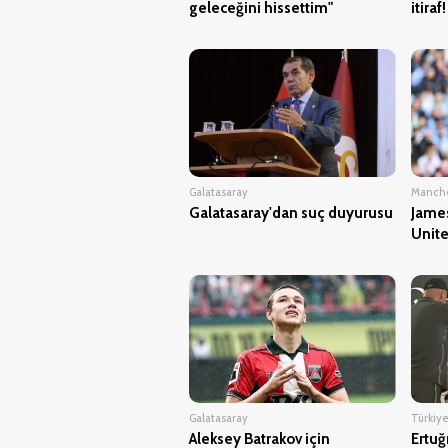
geleceğini hissettim"
itiraf!
Galatasaray
Manche
Galatasaray'dan suç duyurusu
James
Unite
Galatasaray
Türkiye
Aleksey Batrakov için
Ertuğ