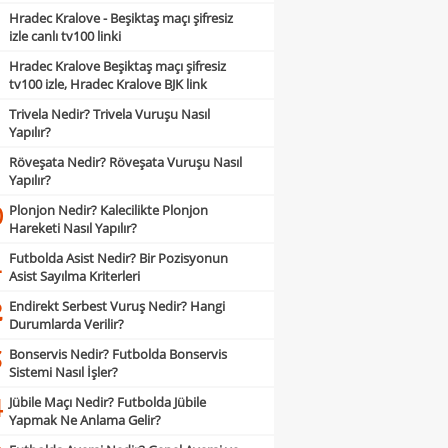
Hradec Kralove - Beşiktaş maçı şifresiz
izle canlı tv100 linki
Hradec Kralove Beşiktaş maçı şifresiz
tv100 izle, Hradec Kralove BJK link
Trivela Nedir? Trivela Vuruşu Nasıl
Yapılır?
Röveşata Nedir? Röveşata Vuruşu Nasıl
Yapılır?
Plonjon Nedir? Kalecilikte Plonjon
0
Hareketi Nasıl Yapılır?
Futbolda Asist Nedir? Bir Pozisyonun
1
Asist Sayılma Kriterleri
Endirekt Serbest Vuruş Nedir? Hangi
2
Durumlarda Verilir?
Bonservis Nedir? Futbolda Bonservis
3
Sistemi Nasıl İşler?
Jübile Maçı Nedir? Futbolda Jübile
4
Yapmak Ne Anlama Gelir?