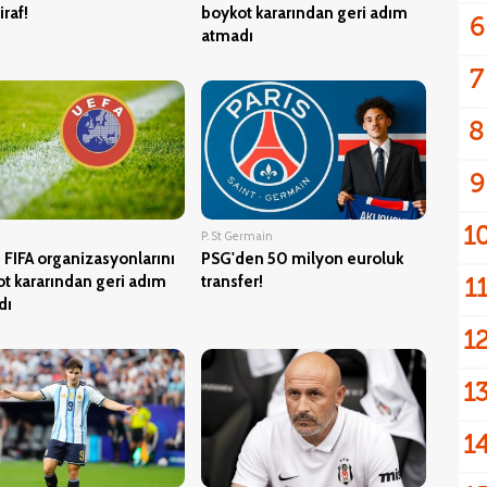
iraf!
boykot kararından geri adım
6
atmadı
7
8
9
1
P. St Germain
 FIFA organizasyonlarını
PSG'den 50 milyon euroluk
1
t kararından geri adım
transfer!
dı
1
1
1