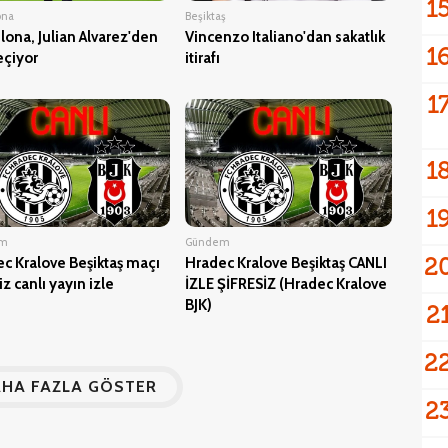
1
ona
Beşiktaş
lona, Julian Alvarez'den
Vincenzo Italiano'dan sakatlık
1
eçiyor
itirafı
1
1
1
em
Gündem
2
c Kralove Beşiktaş maçı
Hradec Kralove Beşiktaş CANLI
iz canlı yayın izle
İZLE ŞİFRESİZ (Hradec Kralove
BJK)
2
2
HA FAZLA GÖSTER
2