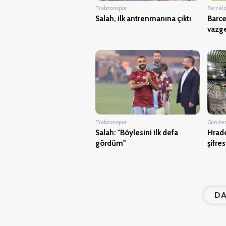
Trabzonspor
Barcel
Salah, ilk antrenmanına çıktı
Barce
vazg
Trabzonspor
Günd
Salah: "Böylesini ilk defa
Hrade
gördüm"
şifres
DA