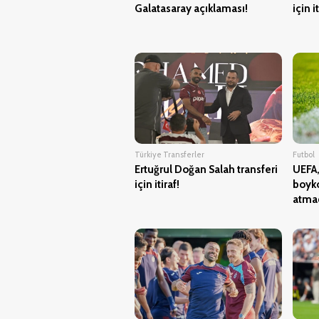
Galatasaray açıklaması!
için it
Türkiye Transferler
Futbol
Ertuğrul Doğan Salah transferi
UEFA,
için itiraf!
boyko
atma