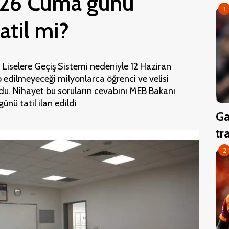
026 Cuma günü
1
tatil mi?
? Liselere Geçiş Sistemi nedeniyle 12 Haziran
lip edilmeyeceği milyonlarca öğrenci ve velisi
u. Nihayet bu soruların cevabını MEB Bakanı
ünü tatil ilan edildi
Ga
tr
2