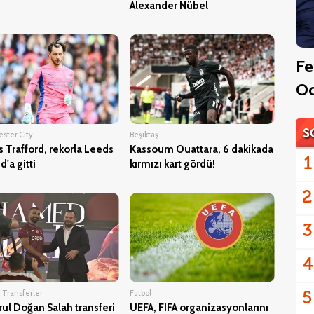
Alexander Nübel
Fe
Oo
S
ster City
Beşiktaş
 Trafford, rekorla Leeds
Kassoum Ouattara, 6 dakikada
1
d'a gitti
kırmızı kart gördü!
2
3
4
5
 Transferler
Futbol
rul Doğan Salah transferi
UEFA, FIFA organizasyonlarını