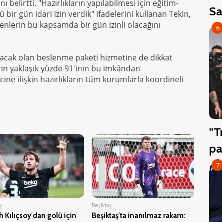
 belirtti. "Hazırlıkların yapılabilmesi için eğitim-
Sa
ir gün idari izin verdik" ifadelerini kullanan Tekin,
lerin bu kapsamda bir gün izinli olacağını
6
lanacak olan beslenme paketi hizmetine de dikkat
rin yaklaşık yüzde 91'inin bu imkândan
cine ilişkin hazırlıkların tüm kurumlarla koordineli
"T
pa
7
ş
Beşiktaş
 Kılıçsoy'dan golü için
Beşiktaş'ta inanılmaz rakam: