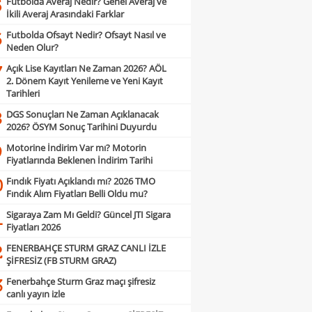
Futbolda Averaj Nedir? Genel Averaj ve
5
İkili Averaj Arasındaki Farklar
Futbolda Ofsayt Nedir? Ofsayt Nasıl ve
6
Neden Olur?
Açık Lise Kayıtları Ne Zaman 2026? AÖL
7
2. Dönem Kayıt Yenileme ve Yeni Kayıt
Tarihleri
DGS Sonuçları Ne Zaman Açıklanacak
8
2026? ÖSYM Sonuç Tarihini Duyurdu
Motorine İndirim Var mı? Motorin
9
Fiyatlarında Beklenen İndirim Tarihi
Fındık Fiyatı Açıklandı mı? 2026 TMO
0
Fındık Alım Fiyatları Belli Oldu mu?
Sigaraya Zam Mı Geldi? Güncel JTI Sigara
1
Fiyatları 2026
FENERBAHÇE STURM GRAZ CANLI İZLE
2
ŞİFRESİZ (FB STURM GRAZ)
Fenerbahçe Sturm Graz maçı şifresiz
3
canlı yayın izle