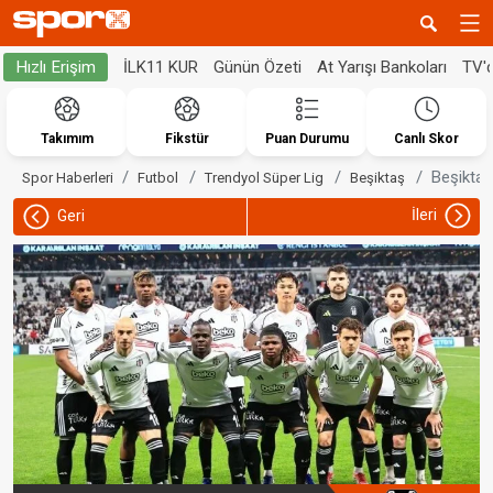
İLK11 KUR
Günün Özeti
At Yarışı Bankoları
TV'
Hızlı Erişim
Takımım
Fikstür
Puan Durumu
Canlı Skor
Beşiktaş
Spor Haberleri
Futbol
Trendyol Süper Lig
Beşiktaş
İleri
Geri