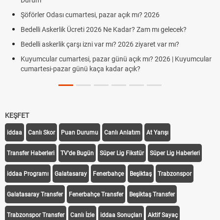
Aras Kargo Cumartesi-pazar açık mı? 2026 Aras Karg
Cumartesi çalışma saatleri!
cek?
Hazırlık Maçı ve Dostluk Maçı Nedir? Resmî Maçlardan 
?
Süper Lig Kaç Hafta ve Toplam Kaç Maç Oynanır?
 Kuyumcular
Türkiye'de Transfer Dönemi Ne Zaman Başlıyor ve Bitiy
KEŞFET
iddaa
Canlı Skor
Puan Durumu
Canlı Anlatım
At Yarışı
Transfer Haberleri
TV'de Bugün
Süper Lig Fikstür
Süper Lig Haberleri
iddaa Programı
Galatasaray
Fenerbahçe
Beşiktaş
Trabzonspor
Galatasaray Transfer
Fenerbahçe Transfer
Beşiktaş Transfer
Trabzonspor Transfer
Canlı İzle
iddaa Sonuçları
Aktif Sayaç