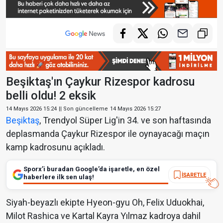
Beşiktaş'ın Çaykur Rizespor kadrosu
belli oldu! 2 eksik
14 Mayıs 2026 15:24
|| Son güncelleme
14 Mayıs 2026 15:27
Beşiktaş
, Trendyol Süper Lig'in 34. ve son haftasında
deplasmanda Çaykur Rizespor ile oynayacağı maçın
kamp kadrosunu açıkladı.
Sporx’i buradan Google’da işaretle, en özel
İŞARETLE
haberlere ilk sen ulaş!
Siyah-beyazlı ekipte Hyeon-gyu Oh, Felix Uduokhai,
Milot Rashica ve Kartal Kayra Yılmaz kadroya dahil