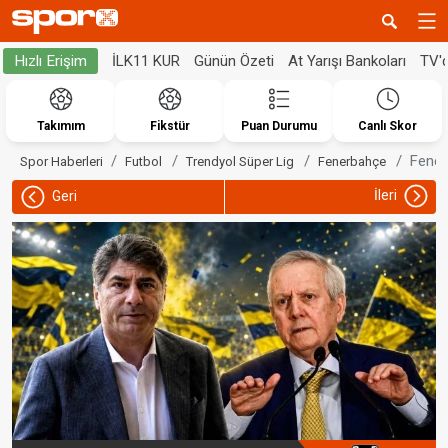
İLK11 KUR
Günün Özeti
At Yarışı Bankoları
TV'
Hızlı Erişim
Takımım
Fikstür
Puan Durumu
Canlı Skor
Fener
Spor Haberleri
Futbol
Trendyol Süper Lig
Fenerbahçe
İleri
Geri