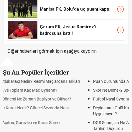
Manisa FK, Bolu'da üç puanı kaptı!
Çorum FK, Jesus Ramirez'i
kadrosuna kattı!
Diğer haberleri görmek için aşağıya kaydırın.
Şu An Popüler İçerikler
Puan Durumunda AG, OM ve Diğer Kısaltmalar Ne Anlama Gelir?
Skor Ne Demek? Sporda Skor ve Sonuç Kavramları
Futbol Nasıl Oynanır? Temel Futbol Kuralları
Deplasman Golü Kuralı Nedir? Hangi Organizasyonlarda
Uygulanıyor?
DGS Sonuçları Ne Zaman Açıklanacak 2026? ÖSYM Sonuç
Tarihini Duyurdu