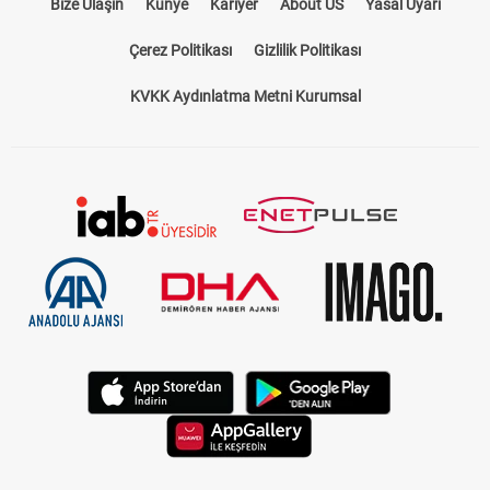
Bize Ulaşın
Künye
Kariyer
About US
Yasal Uyarı
Çerez Politikası
Gizlilik Politikası
KVKK Aydınlatma Metni Kurumsal