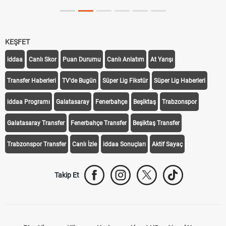
KEŞFET
iddaa
Canlı Skor
Puan Durumu
Canlı Anlatım
At Yarışı
Transfer Haberleri
TV'de Bugün
Süper Lig Fikstür
Süper Lig Haberleri
iddaa Programı
Galatasaray
Fenerbahçe
Beşiktaş
Trabzonspor
Galatasaray Transfer
Fenerbahçe Transfer
Beşiktaş Transfer
Trabzonspor Transfer
Canlı İzle
iddaa Sonuçları
Aktif Sayaç
Takip Et