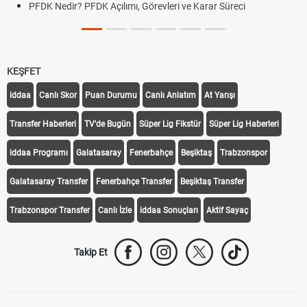
PFDK Nedir? PFDK Açılımı, Görevleri ve Karar Süreci
KEŞFET
iddaa
Canlı Skor
Puan Durumu
Canlı Anlatım
At Yarışı
Transfer Haberleri
TV'de Bugün
Süper Lig Fikstür
Süper Lig Haberleri
iddaa Programı
Galatasaray
Fenerbahçe
Beşiktaş
Trabzonspor
Galatasaray Transfer
Fenerbahçe Transfer
Beşiktaş Transfer
Trabzonspor Transfer
Canlı İzle
iddaa Sonuçları
Aktif Sayaç
Takip Et