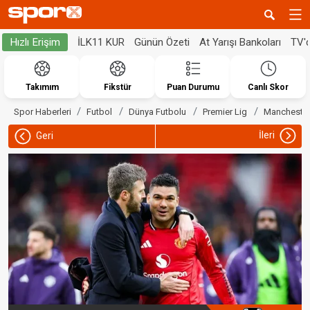
İLK11 KUR
Günün Özeti
At Yarışı Bankoları
TV'
Hızlı Erişim
Takımım
Fikstür
Puan Durumu
Canlı Skor
Spor Haberleri
Futbol
Dünya Futbolu
Premier Lig
Manchester
İleri
Geri