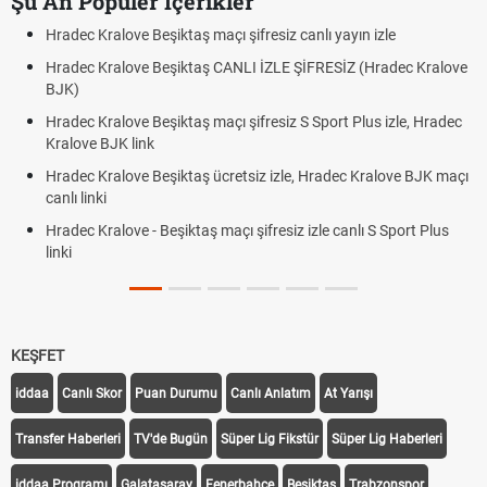
Şu An Popüler İçerikler
n izle
Hradec Kralove - Beşiktaş maçı şifresiz izle canlı t
 (Hradec Kralove
Hradec Kralove Beşiktaş maçı şifresiz tv100 izle,
BJK link
lus izle, Hradec
Trivela Nedir? Trivela Vuruşu Nasıl Yapılır?
Röveşata Nedir? Röveşata Vuruşu Nasıl Yapılır?
 Kralove BJK maçı
Plonjon Nedir? Kalecilikte Plonjon Hareketi Nasıl Ya
lı S Sport Plus
KEŞFET
iddaa
Canlı Skor
Puan Durumu
Canlı Anlatım
At Yarışı
Transfer Haberleri
TV'de Bugün
Süper Lig Fikstür
Süper Lig Haberleri
iddaa Programı
Galatasaray
Fenerbahçe
Beşiktaş
Trabzonspor