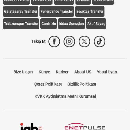
Galatasaray Transfer
Fenerbahçe Transfer
Beşiktaş Transfer
Trabzonspor Transfer
Canlı İzle
iddaa Sonuçları
Aktif Sayaç
Takip Et
Bize Ulaşın
Künye
Kariyer
About US
Yasal Uyarı
Çerez Politikası
Gizlilik Politikası
KVKK Aydınlatma Metni Kurumsal