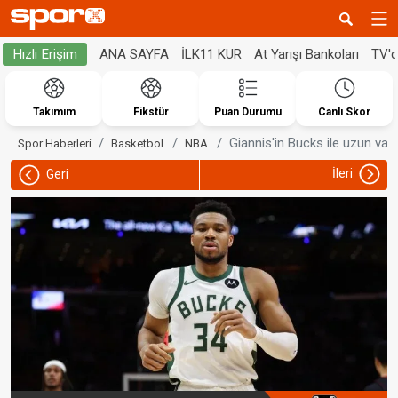
ANA SAYFA
İLK11 KUR
At Yarışı Bankoları
TV'
Hızlı Erişim
Takımım
Fikstür
Puan Durumu
Canlı Skor
Giannis'in Bucks ile uzun va
Spor Haberleri
Basketbol
NBA
İleri
Geri