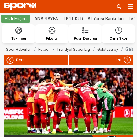
ANA SAYFA
İLK11 KUR
At Yarışı Bankoları
TV'
Hızlı Erişim
Takımım
Fikstür
Puan Durumu
Canlı Skor
Galata
Spor Haberleri
Futbol
Trendyol Süper Lig
Galatasaray
İleri
Geri