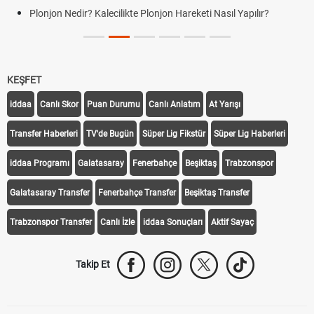
Plonjon Nedir? Kalecilikte Plonjon Hareketi Nasıl Yapılır?
KEŞFET
iddaa
Canlı Skor
Puan Durumu
Canlı Anlatım
At Yarışı
Transfer Haberleri
TV'de Bugün
Süper Lig Fikstür
Süper Lig Haberleri
iddaa Programı
Galatasaray
Fenerbahçe
Beşiktaş
Trabzonspor
Galatasaray Transfer
Fenerbahçe Transfer
Beşiktaş Transfer
Trabzonspor Transfer
Canlı İzle
iddaa Sonuçları
Aktif Sayaç
Takip Et