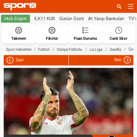
İLK11 KUR
Günün Özeti
At Yarışı Bankoları
TV'
Hızlı Erişim
Takımım
Fikstür
Puan Durumu
Canlı Skor
Serg
Spor Haberleri
Futbol
Dünya Futbolu
La Liga
Sevilla
İleri
Geri