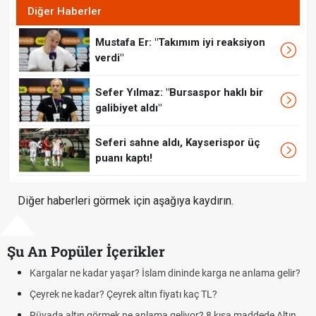
Diğer Haberler
Mustafa Er: "Takımım iyi reaksiyon
verdi"
Sefer Yılmaz: "Bursaspor haklı bir
galibiyet aldı"
Seferi sahne aldı, Kayserispor üç
puanı kaptı!
Diğer haberleri görmek için aşağıya kaydırın.
Şu An Popüler İçerikler
ar ne kadar yaşar? İslam dininde karga ne anlama gelir?
Futbolda o
 ne kadar? Çeyrek altın fiyatı kaç TL?
Kravat na
 altın görmek ne anlama geliyor? 8 kısa maddede Altın
Cemre düş