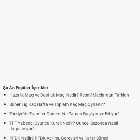
Şu An Popüler İçerikler
Hazırlık Maçı ve Dostluk Maçı Nedir? Resmî Maçlardan Farkları
Süper Lig Kaç Hafta ve Toplam Kaç Maç Oynanır?
Türkiye'de Transfer Dönemi Ne Zaman Başlıyor ve Bitiyor?
TFF Yabancı Oyuncu Kuralı Nedir? Güncel Sezonda Nasıl
Uygulanıyor?
PFDK Nedir? PFDK Açılımı, Görevleri ve Karar Süreci