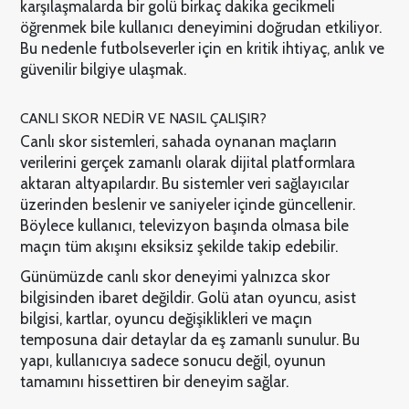
karşılaşmalarda bir golü birkaç dakika gecikmeli
öğrenmek bile kullanıcı deneyimini doğrudan etkiliyor.
Bu nedenle futbolseverler için en kritik ihtiyaç, anlık ve
güvenilir bilgiye ulaşmak.
CANLI SKOR NEDİR VE NASIL ÇALIŞIR?
Canlı skor sistemleri, sahada oynanan maçların
verilerini gerçek zamanlı olarak dijital platformlara
aktaran altyapılardır. Bu sistemler veri sağlayıcılar
üzerinden beslenir ve saniyeler içinde güncellenir.
Böylece kullanıcı, televizyon başında olmasa bile
maçın tüm akışını eksiksiz şekilde takip edebilir.
Günümüzde canlı skor deneyimi yalnızca skor
bilgisinden ibaret değildir. Golü atan oyuncu, asist
bilgisi, kartlar, oyuncu değişiklikleri ve maçın
temposuna dair detaylar da eş zamanlı sunulur. Bu
yapı, kullanıcıya sadece sonucu değil, oyunun
tamamını hissettiren bir deneyim sağlar.