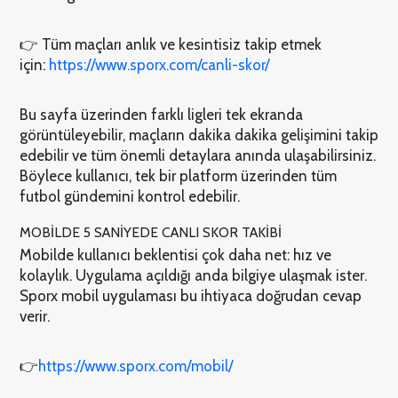
👉 Tüm maçları anlık ve kesintisiz takip etmek
için:
https://www.sporx.com/canli-skor/
Bu sayfa üzerinden farklı ligleri tek ekranda
görüntüleyebilir, maçların dakika dakika gelişimini takip
edebilir ve tüm önemli detaylara anında ulaşabilirsiniz.
Böylece kullanıcı, tek bir platform üzerinden tüm
futbol gündemini kontrol edebilir.
MOBİLDE 5 SANİYEDE CANLI SKOR TAKİBİ
Mobilde kullanıcı beklentisi çok daha net: hız ve
kolaylık. Uygulama açıldığı anda bilgiye ulaşmak ister.
Sporx mobil uygulaması bu ihtiyaca doğrudan cevap
verir.
👉
https://www.sporx.com/mobil/