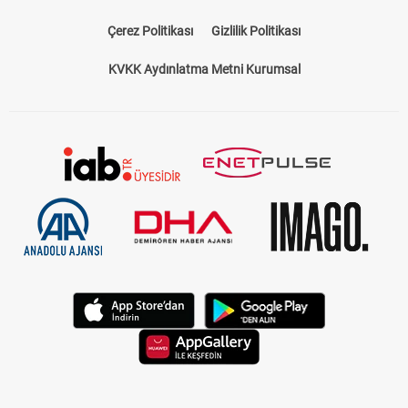
Bize Ulaşın
Künye
Kariyer
About US
Yasal Uyarı
Çerez Politikası
Gizlilik Politikası
KVKK Aydınlatma Metni Kurumsal