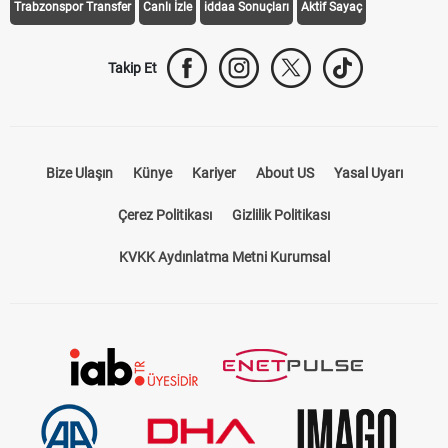
Trabzonspor Transfer
Canlı İzle
iddaa Sonuçları
Aktif Sayaç
Takip Et
Bize Ulaşın
Künye
Kariyer
About US
Yasal Uyarı
Çerez Politikası
Gizlilik Politikası
KVKK Aydınlatma Metni Kurumsal