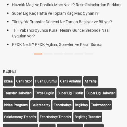
ık Maçı ve Dostluk Maçı Nedir? Resmî Maçlardan Farkları
Puan Duru
Lig Kaç Hafta ve Toplam Kaç Maç Oynanır?
Skor Ne D
e'de Transfer Dönemi Ne Zaman Başlıyor ve Bitiyor?
Futbol Na
bancı Oyuncu Kuralı Nedir? Güncel Sezonda Nasıl
Deplasman
nıyor?
Uygulanıy
edir? PFDK Açılımı, Görevleri ve Karar Süreci
DGS Sonu
Tarihini 
KEŞFET
iddaa
Canlı Skor
Puan Durumu
Canlı Anlatım
At Yarışı
Transfer Haberleri
TV'de Bugün
Süper Lig Fikstür
Süper Lig Haberleri
iddaa Programı
Galatasaray
Fenerbahçe
Beşiktaş
Trabzonspor
Galatasaray Transfer
Fenerbahçe Transfer
Beşiktaş Transfer