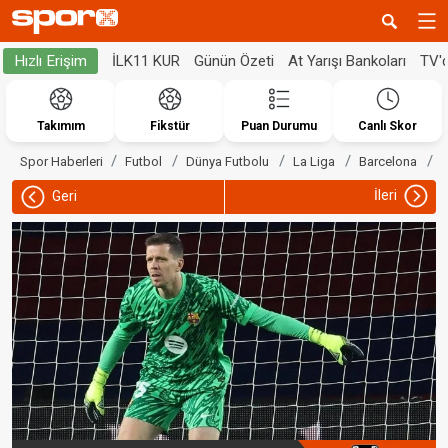
İLK11 KUR
Günün Özeti
At Yarışı Bankoları
TV'
Hızlı Erişim
Takımım
Fikstür
Puan Durumu
Canlı Skor
Spor Haberleri
Futbol
Dünya Futbolu
La Liga
Barcelona
İleri
Geri