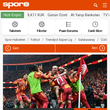
İLK11 KUR
Günün Özeti
At Yarışı Bankoları
TV'
Hızlı Erişim
Takımım
Fikstür
Puan Durumu
Canlı Skor
Galat
Spor Haberleri
Futbol
Trendyol Süper Lig
Galatasaray
İleri
Geri