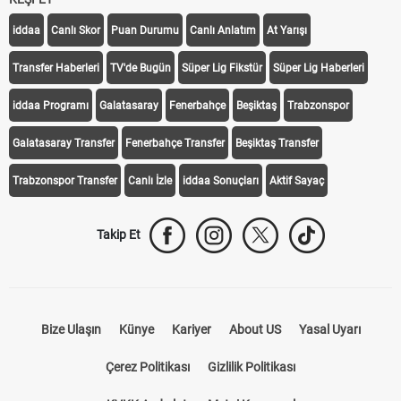
iddaa
Canlı Skor
Puan Durumu
Canlı Anlatım
At Yarışı
Transfer Haberleri
TV'de Bugün
Süper Lig Fikstür
Süper Lig Haberleri
iddaa Programı
Galatasaray
Fenerbahçe
Beşiktaş
Trabzonspor
Galatasaray Transfer
Fenerbahçe Transfer
Beşiktaş Transfer
Trabzonspor Transfer
Canlı İzle
iddaa Sonuçları
Aktif Sayaç
Takip Et
Bize Ulaşın
Künye
Kariyer
About US
Yasal Uyarı
Çerez Politikası
Gizlilik Politikası