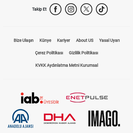
Trabzonspor Transfer
Canlı İzle
iddaa Sonuçları
Aktif Sayaç
Takip Et
Bize Ulaşın
Künye
Kariyer
About US
Yasal Uyarı
Çerez Politikası
Gizlilik Politikası
KVKK Aydınlatma Metni Kurumsal