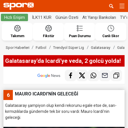
İLK11 KUR
Günün Özeti
At Yarışı Bankoları
TV'
Hızlı Erişim
Takımım
Fikstür
Puan Durumu
Canlı Skor
Spor Haberleri
Futbol
Trendyol Süper Lig
Galatasaray
Galata
Galatasaray'da Icardi'ye veda, 2 golcü yolda!
MAURO ICARDI'NİN GELECEĞİ
6
Galatasaray şampiyon olup kendi rekorunu egale etse de, sarı-
kırmızılılarda gündemde tek bir soru vardı: Mauro Icardi’nin
geleceği.