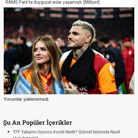
RAMS Park'ta duygusal anlar yaşamıştı. [Milliyet]
Yorumlar yüklenemedi.
Şu An Popüler İçerikler
l Sezonda Nasıl
Deplasman Golü Kuralı Nedir? Hangi Organ