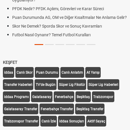
Uygulanıyor?
arar Süreci
DGS Sonuçları Ne Zaman Açıklanacak 202
Tarihini Duyurdu
malar Ne Anlama Gelir?
Mazota İndirim Var mı? Motorin Fiyatların
avramları
Hradec Kralove Beşiktaş maçı şifresiz canlı y
ları
Hradec Kralove Beşiktaş CANLI İZLE ŞİFRES
BJK)
KEŞFET
iddaa
Canlı Skor
Puan Durumu
Canlı Anlatım
At Yarışı
Transfer Haberleri
TV'de Bugün
Süper Lig Fikstür
Süper Lig Haberleri
iddaa Programı
Galatasaray
Fenerbahçe
Beşiktaş
Trabzonspor
Galatasaray Transfer
Fenerbahçe Transfer
Beşiktaş Transfer