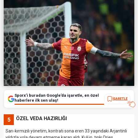
Sporx’i buradan Google’da işaretle, en özel
İŞARETLE
haberlere ilk sen ulaş!
ÖZEL VEDA HAZIRLIĞI
5
Sarı-kırmızılı yönetim, kontratı sona eren 33 yaşındaki Arjantinli
yıldızla yola devam etmeme kararı aldı. Kulüp, tıpkı Dries