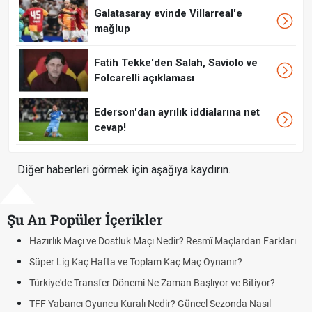
Galatasaray evinde Villarreal'e
mağlup
Fatih Tekke'den Salah, Saviolo ve
Folcarelli açıklaması
Ederson'dan ayrılık iddialarına net
cevap!
Diğer haberleri görmek için aşağıya kaydırın.
Şu An Popüler İçerikler
Maçı ve Dostluk Maçı Nedir? Resmî Maçlardan Farkları
Puan Durumu
g Kaç Hafta ve Toplam Kaç Maç Oynanır?
Skor Ne Dem
e Transfer Dönemi Ne Zaman Başlıyor ve Bitiyor?
Futbol Nasıl
ncı Oyuncu Kuralı Nedir? Güncel Sezonda Nasıl
Deplasman G