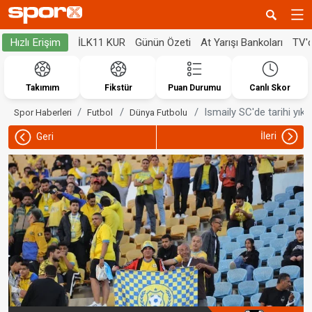
İLK11 KUR
Günün Özeti
At Yarışı Bankoları
TV'
Hızlı Erişim
Takımım
Fikstür
Puan Durumu
Canlı Skor
Ismaily SC'de tarihi yık
Spor Haberleri
Futbol
Dünya Futbolu
İleri
Geri