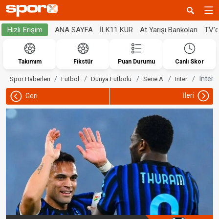
ANA SAYFA
İLK11 KUR
At Yarışı Bankoları
TV'
Hızlı Erişim
Takımım
Fikstür
Puan Durumu
Canlı Skor
Inter,
Spor Haberleri
Futbol
Dünya Futbolu
Serie A
Inter
İleri
Geri