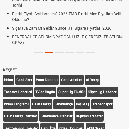
Tarihi
Fındık Fiyatı Açıklandı mı? 2026 TMO Fındık Alım Fiyatları Belli
Oldu mu?
Sigaraya Zam Mı Geldi? Güncel JTI Sigara Fiyatları 2026
FENERBAHÇE STURM GRAZ CANLI İZLE ŞİFRESİZ (FB STURM
GRAZ)
KEŞFET
iddaa
Canlı Skor
Puan Durumu
Canlı Anlatım
At Yarışı
Transfer Haberleri
TV'de Bugün
Süper Lig Fikstür
Süper Lig Haberleri
iddaa Programı
Galatasaray
Fenerbahçe
Beşiktaş
Trabzonspor
Galatasaray Transfer
Fenerbahçe Transfer
Beşiktaş Transfer
Trabzonspor Transfer
Canlı İzle
iddaa Sonuçları
Aktif Sayaç