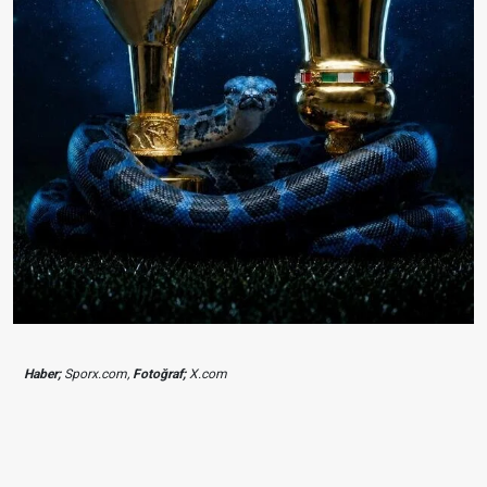
Haber;
Sporx.com,
Fotoğraf;
X.com