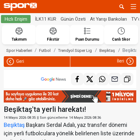
İLK11 KUR
Günün Özeti
At Yarışı Bankoları
TV'
Hızlı Erişim
Takımım
Fikstür
Puan Durumu
Canlı Skor
Beşiktaş'
Spor Haberleri
Futbol
Trendyol Süper Lig
Beşiktaş
İleri
Geri
Beşiktaş'ta yerli harekatı!
14 Mayıs 2026 08:35
|| Son güncelleme
14 Mayıs 2026 08:36
Beşiktaş
Başkanı Serdal Adalı, yaz transfer dönemi
için yerli futbolculara yönelik belirlenen liste üzerinde