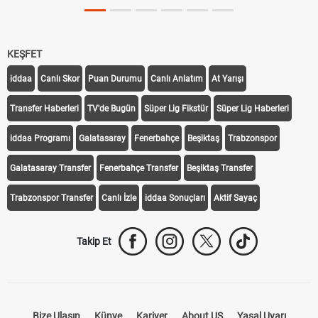
KEŞFET
iddaa
Canlı Skor
Puan Durumu
Canlı Anlatım
At Yarışı
Transfer Haberleri
TV'de Bugün
Süper Lig Fikstür
Süper Lig Haberleri
iddaa Programı
Galatasaray
Fenerbahçe
Beşiktaş
Trabzonspor
Galatasaray Transfer
Fenerbahçe Transfer
Beşiktaş Transfer
Trabzonspor Transfer
Canlı İzle
iddaa Sonuçları
Aktif Sayaç
Takip Et
Bize Ulaşın
Künye
Kariyer
About US
Yasal Uyarı