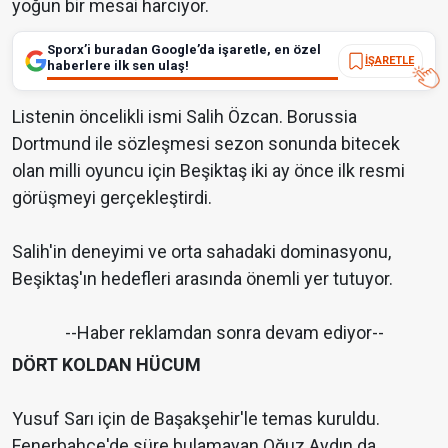
yoğun bir mesai harcıyor.
Sporx’i buradan Google’da işaretle, en özel
İŞARETLE
haberlere ilk sen ulaş!
Listenin öncelikli ismi Salih Özcan. Borussia
Dortmund ile sözleşmesi sezon sonunda bitecek
olan milli oyuncu için Beşiktaş iki ay önce ilk resmi
görüşmeyi gerçekleştirdi.
Salih'in deneyimi ve orta sahadaki dominasyonu,
Beşiktaş'ın hedefleri arasında önemli yer tutuyor.
--Haber reklamdan sonra devam ediyor--
DÖRT KOLDAN HÜCUM
Yusuf Sarı için de Başakşehir'le temas kuruldu.
Fenerbahçe'de süre bulamayan Oğuz Aydın da