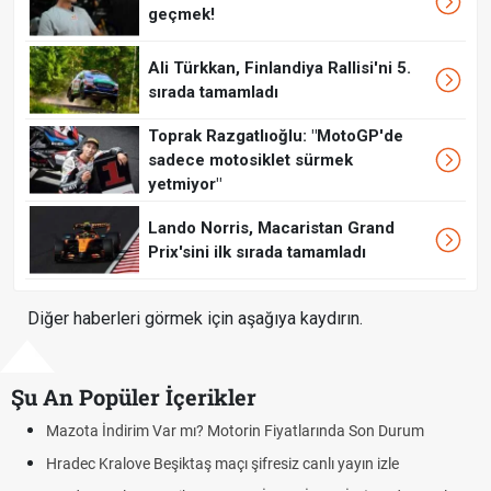
geçmek!
Ali Türkkan, Finlandiya Rallisi'ni 5.
sırada tamamladı
Toprak Razgatlıoğlu: "MotoGP'de
sadece motosiklet sürmek
yetmiyor"
Lando Norris, Macaristan Grand
Prix'sini ilk sırada tamamladı
Diğer haberleri görmek için aşağıya kaydırın.
Şu An Popüler İçerikler
zota İndirim Var mı? Motorin Fiyatlarında Son Durum
Hrade
linki
adec Kralove Beşiktaş maçı şifresiz canlı yayın izle
Hrade