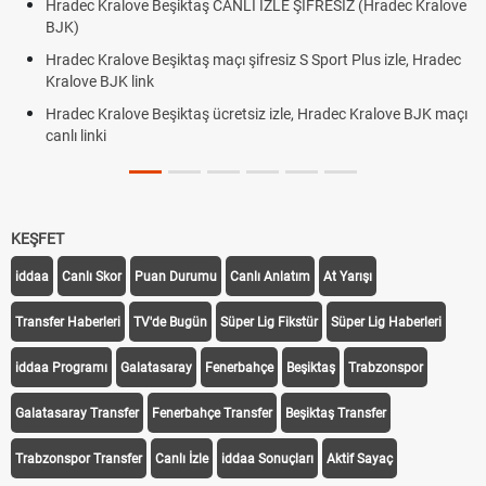
adec Kralove Beşiktaş CANLI İZLE ŞİFRESİZ (Hradec Kralove
JK)
Hrade
BJK l
adec Kralove Beşiktaş maçı şifresiz S Sport Plus izle, Hradec
alove BJK link
Trive
adec Kralove Beşiktaş ücretsiz izle, Hradec Kralove BJK maçı
Röveş
nlı linki
KEŞFET
iddaa
Canlı Skor
Puan Durumu
Canlı Anlatım
At Yarışı
Transfer Haberleri
TV'de Bugün
Süper Lig Fikstür
Süper Lig Haberleri
iddaa Programı
Galatasaray
Fenerbahçe
Beşiktaş
Trabzonspor
Galatasaray Transfer
Fenerbahçe Transfer
Beşiktaş Transfer
Trabzonspor Transfer
Canlı İzle
iddaa Sonuçları
Aktif Sayaç