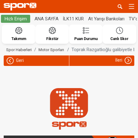
ANA SAYFA
İLK11 KUR
At Yarışı Bankoları
TV'
Hızlı Erişim
Takımım
Fikstür
Puan Durumu
Canlı Skor
Toprak Razgatlıoğlu galibiyetle ba
Spor Haberleri
Motor Sporları
İleri
Geri