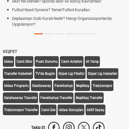
Skor Ne Demek? Sporda Skor ve Sonuç Kavramları
Futbol Nasıl Oynanır? Temel Futbol Kuralları
Deplasman Golü Kuralı Nedir? Hangi Organizasyonlarda
Uygulanıyor?
KEŞFET
iddaa
Canlı Skor
Puan Durumu
Canlı Anlatım
At Yarışı
Transfer Haberleri
TV'de Bugün
Süper Lig Fikstür
Süper Lig Haberleri
iddaa Programı
Galatasaray
Fenerbahçe
Beşiktaş
Trabzonspor
Galatasaray Transfer
Fenerbahçe Transfer
Beşiktaş Transfer
Trabzonspor Transfer
Canlı İzle
iddaa Sonuçları
Aktif Sayaç