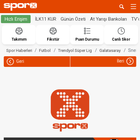
İLK11 KUR
Günün Özeti
At Yarışı Bankoları
TV'
Hızlı Erişim
Takımım
Fikstür
Puan Durumu
Canlı Skor
Sneijd
Spor Haberleri
Futbol
Trendyol Süper Lig
Galatasaray
İleri
Geri