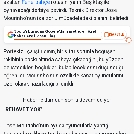
azaltan
Fenerbahçe
rotasını yarın Beşiktaş ile
oynayacağı derbiye çevirdi. Teknik Direktör Jose
Mourinho'nun ise zorlu mücadeledeki planını belirledi.
Sporx’i buradan Google’da işaretle, en özel
İŞARETLE
haberlere ilk sen ulaş!
Portekizli çalıştırıcının, bir sürü sorunla boğuşan
rakibinin baskı altında sahaya çıkacağını, bu yüzden
de istedikleri boşlukları bulabileceklerini düşündüğü
öğrenildi. Mourinho'nun özellikle kanat oyuncularını
özel olarak hazırladığı bildirildi.
--Haber reklamdan sonra devam ediyor--
"REHAVET YOK"
Jose Mourinho'nun ayrıca oyuncularla yaptığı
toplantıda galibiyetten başka bir şey düşünmemeleri