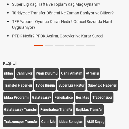
Süper Lig Kaç Hafta ve Toplam Kaç Maç Oynanır?
Türkiye'de Transfer Dönemi Ne Zaman Başlıyor ve Bitiyor?
TFF Yabancı Oyuncu Kuralı Nedir? Güncel Sezonda Nasıl
Uygulanıyor?
PFDK Nedir? PFDK Açılımı, Görevleri ve Karar Süreci
KEŞFET
iddaa
Canlı Skor
Puan Durumu
Canlı Anlatım
At Yarışı
Transfer Haberleri
TV'de Bugün
Süper Lig Fikstür
Süper Lig Haberleri
iddaa Programı
Galatasaray
Fenerbahçe
Beşiktaş
Trabzonspor
Galatasaray Transfer
Fenerbahçe Transfer
Beşiktaş Transfer
Trabzonspor Transfer
Canlı İzle
iddaa Sonuçları
Aktif Sayaç