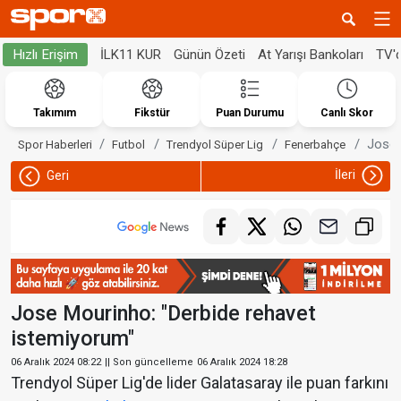
İLK11 KUR
Günün Özeti
At Yarışı Bankoları
TV'
Hızlı Erişim
Takımım
Fikstür
Puan Durumu
Canlı Skor
Jose 
Spor Haberleri
Futbol
Trendyol Süper Lig
Fenerbahçe
İleri
Geri
Jose Mourinho: "Derbide rehavet
istemiyorum"
06 Aralık 2024 08:22
|| Son güncelleme
06 Aralık 2024 18:28
Trendyol Süper Lig'de lider Galatasaray ile puan farkını