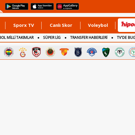
Sporx TV
Canlı Skor
Voleybol
OL MİLLİ TAKIMLAR
SÜPER LİG
TRANSFER HABERLERİ
TV'DE BU