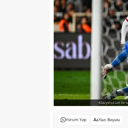
Klavye okları ile 
Yorum Yap
Yazı Boyutu