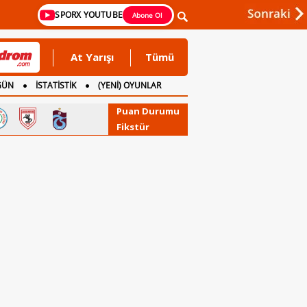
SPORX YOUTUBE
Abone Ol
At Yarışı
Tümü
GÜN
İSTATİSTİK
(YENİ) OYUNLAR
Puan Durumu
Fikstür