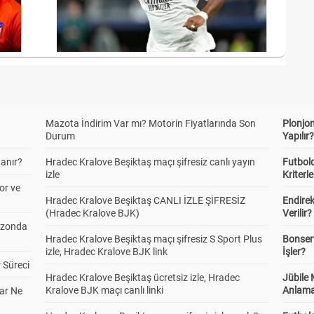
Mazota İndirim Var mı? Motorin Fiyatlarında Son
Plonjon
Durum
Yapılır
anır?
Hradec Kralove Beşiktaş maçı şifresiz canlı yayın
Futbold
izle
Kriterle
or ve
Hradec Kralove Beşiktaş CANLI İZLE ŞİFRESİZ
Endire
(Hradec Kralove BJK)
Verilir?
ezonda
Hradec Kralove Beşiktaş maçı şifresiz S Sport Plus
Bonserv
izle, Hradec Kralove BJK link
İşler?
 Süreci
Hradec Kralove Beşiktaş ücretsiz izle, Hradec
Jübile
Kralove BJK maçı canlı linki
Anlama
ar Ne