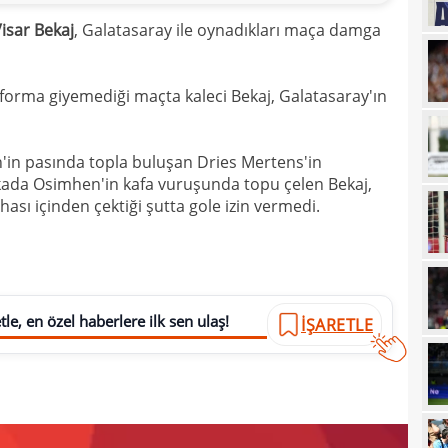
16
trans
isar Bekaj
, Galatasaray ile oynadıkları maça damga
16
haya
15
 forma giyemediği maçta kaleci Bekaj, Galatasaray'ın
15
euro
15
n'in pasında topla buluşan Dries Mertens'in
kada Osimhen'in kafa vuruşunda topu çelen Bekaj,
15
görd
ası içinden çektiği şutta gole izin vermedi.
15
Bran
15
kayb
14
Dar
le, en özel haberlere ilk sen ulaş!
İŞARETLE
14
Dik'
14
satı
14
Erde
14
için