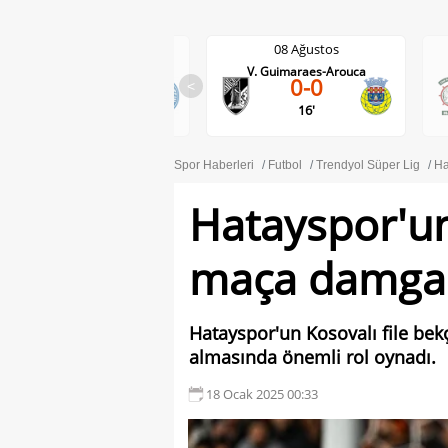
08 Ağustos
08 Ağustos
V. Guimaraes-Arouca
Maritimo-Casa Pia
0-0
<
1-0
16'
Spor Haberleri
Futbol
Trendyol Süper Lig
Ha
Hatayspor'un
maça damga
Hatayspor'un Kosovalı file bekç
almasında önemli rol oynadı.
18 Ocak 2025 00:33