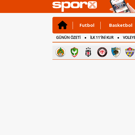
Futbol
Basketbol
GÜNÜN ÖZETİ
İLK 11'İNİ KUR
VOLEYB
CANLI ANLATIM
İNGİLTERE