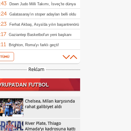
:43
Down Judo Milli Takımı, İsveç'te dünya
:24
iyonu oldu
Galatasaray'ın stoper adayları belli oldu
:23
Ferhat Akbaş, Asya'da yılın başantrenörü
:17
ldi
Gaziantep Basketbol'un yeni başkanı
:11
n Karakuzulu
Brighton, Roma'yı farklı geçti!
:16
Frankfurt, hazırlık maçında Hull City'yi
:44
up etti!
Kasımpaşa, Muhammed Emin Bektaş'ı
Reklam
:40
ladı!
Boluspor'da 2 yeni transfer
VRUPA'DAN FUTBOL
:36
Samsunspor, Kasımpaşa'yı mağlup etti!
:23
Kocaelispor'dan Muhammed Efe Küçük'e
Chelsea, Milan karşısında
:22
llık imza
rahat galibiyet aldı
Chelsea, Milan karşısında rahat galibiyet
:37
River Plate, Thiago Almada'yı kadrosuna
River Plate, Thiago
:35
Muğlaspor, Iğdır FK'den Ahmet Engin'i
Almada'yı kadrosuna kattı