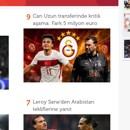
14
Luk
9
Can Uzun transferinde kritik
13
aşama: Fark 5 milyon euro
13
Sala
13
sonu
12
arka
12
itiraf
12
ayrıl
12
talip
12
5 mi
11
Avru
7
Leroy Sane'den Arabistan
tekliflerine yanıt
11
11
sebe
11
Höjb