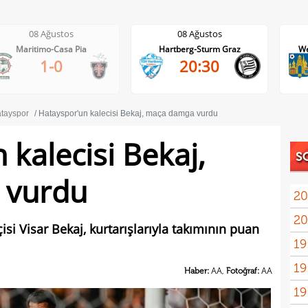
08 Ağustos
08 Ağustos
Hartberg-Sturm Graz
Westerlo-Union St.Gilloise
20:30
21:45
tayspor
Hatayspor'un kalecisi Bekaj, maça damga vurdu
 kalecisi Bekaj,
S
 vurdu
20
20
isi Visar Bekaj, kurtarışlarıyla takımının puan
19
19
bitir
Haber:
AA,
Fotoğraf:
AA
19
kattı