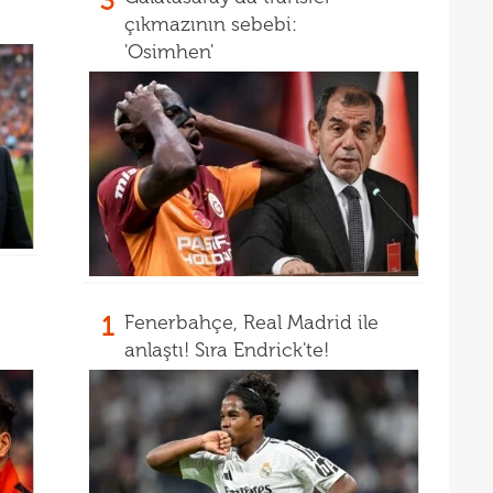
3
00
"Fib
çıkmazının sebebi:
00
Arau
'Osimhen'
00
kaldı
00
fina
tale
1
Fenerbahçe, Real Madrid ile
anlaştı! Sıra Endrick'te!