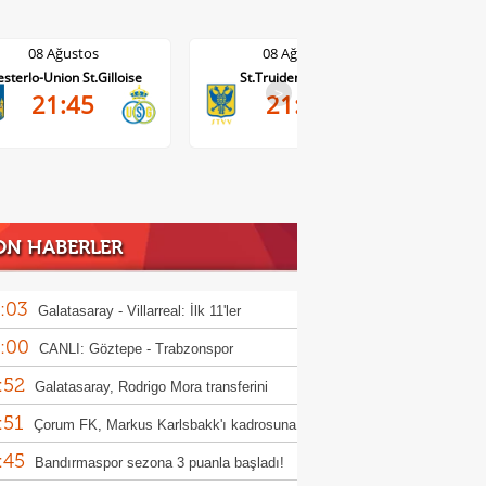
08 Ağustos
08 Ağustos
St.Truiden-Lommel
Standard Liege-Cercle Brugge
1-1
>
21:45
DA
ON HABERLER
:03
Galatasaray - Villarreal: İlk 11'ler
:00
CANLI: Göztepe - Trabzonspor
:52
Galatasaray, Rodrigo Mora transferini
:51
iyor!
Çorum FK, Markus Karlsbakk'ı kadrosuna
:45
Bandırmaspor sezona 3 puanla başladı!