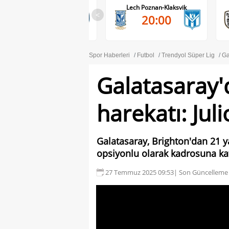
RB Salzburg-Pafos FC
Lech Poznan-Klaksvik
<
20:00
20:00
Spor Haberleri
Futbol
Trendyol Süper Lig
Ga
Galatasaray
harekatı: Jul
Galatasaray, Brighton'dan 21 ya
opsiyonlu olarak kadrosuna ka
27 Temmuz 2025 09:53
| Son Güncelleme 