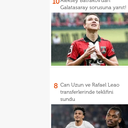
10
Aleksey Batrakov'dan
Galatasaray sorusuna yanıt!
8
Can Uzun ve Rafael Leao
transferlerinde teklifini
sundu