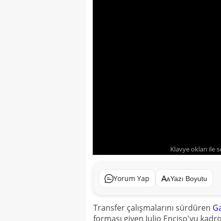
Klavye okları ile 
Yorum Yap
Yazı Boyutu
Transfer çalışmalarını sürdüren
Ga
forması giyen Julio Enciso'yu kadros