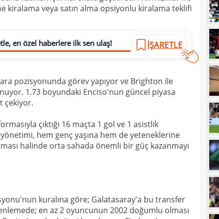
üne kiralama veya satın alma opsiyonlu kiralama teklifi
01
bile!
01
11'le
le, en özel haberlere ilk sen ulaş!
İŞARETLE
00
iddi
00
Şamp
ara pozisyonunda görev yapıyor ve Brighton ile
00
Vict
nuyor. 1.73 boyundaki Enciso'nun güncel piyasa
00
t çekiyor.
mağl
00
ormasıyla çıktığı 16 maçta 1 gol ve 1 asistlik
 yönetimi, hem genç yaşına hem de yeteneklerine
00
lması halinde orta sahada önemli bir güç kazanmayı
00
Cafe
00
seçi
00
Şamp
yonu'nun kuralına göre; Galatasaray'a bu transfer
00
dön
düzenlemede; en az 2 oyuncunun 2002 doğumlu olması