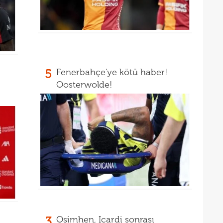
16
16
Bord
5
Fenerbahçe'ye kötü haber!
Oosterwolde!
3
Osimhen, Icardi sonrası