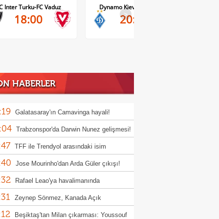
C Inter Turku-FC Vaduz
Dynamo Kiev-Qarabag FK
FC Tw
>
18:00
20:00
ON HABERLER
:19
Galatasaray'ın Camavinga hayali!
:04
Trabzonspor'da Darwin Nunez gelişmesi!
:47
TFF ile Trendyol arasındaki isim
:40
sorluğu sözleşmesi uzatıldı
Jose Mourinho'dan Arda Güler çıkışı!
:32
Rafael Leao'ya havalimanında
:31
tasaray forması sürprizi
Zeynep Sönmez, Kanada Açık
:12
uvası'na veda etti
Beşiktaş'tan Milan çıkarması: Youssouf