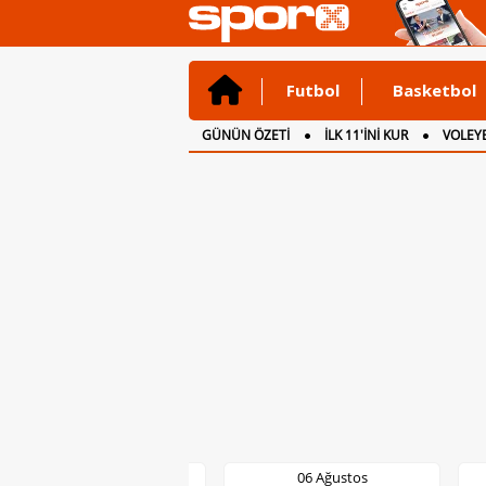
Futbol
Basketbol
GÜNÜN ÖZETİ
İLK 11'İNİ KUR
VOLEYB
CANLI ANLATIM
İNGİLTERE
06 Ağustos
06 Ağustos