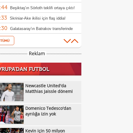
:44
ana
Beşiktaş'ın Sörloth teklifi ortaya çıktı!
:33
Skriniar-Ake ikilisi için flaş iddia!
:30
Galatasaray'ın Batrakov transferinde
:22
jerlik krizi!
Galatasaray, Chemsdine Talbi'yi takibe
:55
Can Uzun ve Rafael Leao transferlerinde
Reklam
:43
ifini sundu
Kerem Aktürkoğlu için dikkat çeken
VRUPA'DAN FUTBOL
:42
er!
G.Saray'da transfer sessizliği: 6 yılın en
:21
ük rakamı
Trabzonspor'un Salah karşılamasını
Newcastle United'da
:57
a konuşuyor...
Matthias Jaissle dönemi
Galatasaray, Benjamin Pavard
:56
sferinde sıcak gelişme
Rıdvan Dilmen'den Fenerbahçe
Domenico Tedesco'dan
:39
rlendirmesi!
Osimhen, Icardi sonrası teklifi reddetti
ayrılığa izin yok
:32
Yazarlardan Fenerbahçe
Kevin için 50 milyon
:27
rlendirmeleri...
"Trabzonspor, Salah'ın parasını çıkardı