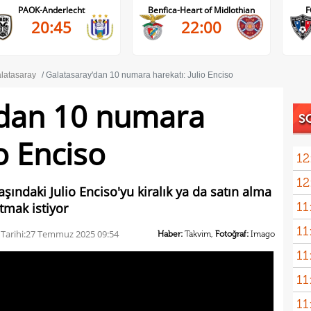
PAOK-Anderlecht
Benfica-Heart of Midlothian
F
20:45
22:00
latasaray
Galatasaray'dan 10 numara harekatı: Julio Enciso
'dan 10 numara
S
io Enciso
12
12
şındaki Julio Enciso'yu kiralık ya da satın alma
11
tmak istiyor
11
spon
Tarihi:
27 Temmuz 2025 09:54
Haber:
Takvim,
Fotoğraf:
Imago
11
11
Gala
11
Turn