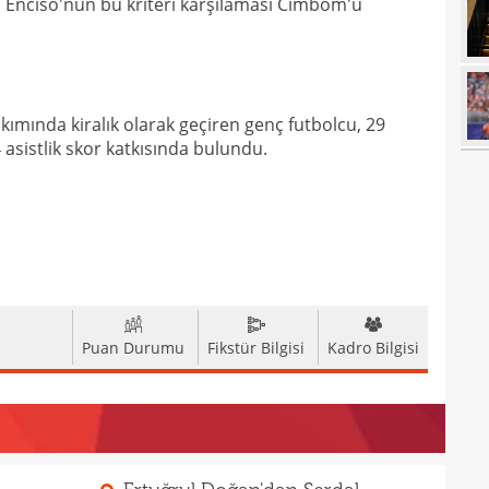
o Enciso'nun bu kriteri karşılaması Cimbom'u
00
çalış
00
oyun
00
açık
23
ımında kiralık olarak geçiren genç futbolcu, 29
 asistlik skor katkısında bulundu.
23
ihti
23
öne 
22
22
avan
21
sevi
21
Puan Durumu
Fikstür Bilgisi
Kadro Bilgisi
maçt
21
21
21