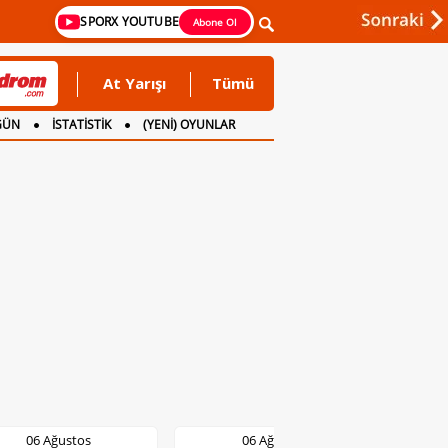
SPORX YOUTUBE
Abone Ol
At Yarışı
Tümü
GÜN
İSTATİSTİK
(YENİ) OYUNLAR
06 Ağustos
06 Ağustos