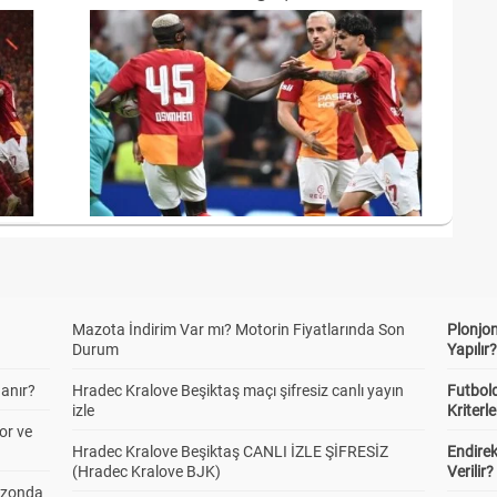
Mazota İndirim Var mı? Motorin Fiyatlarında Son
Plonjon
Durum
Yapılır
anır?
Hradec Kralove Beşiktaş maçı şifresiz canlı yayın
Futbold
izle
Kriterle
or ve
Hradec Kralove Beşiktaş CANLI İZLE ŞİFRESİZ
Endire
(Hradec Kralove BJK)
Verilir?
ezonda