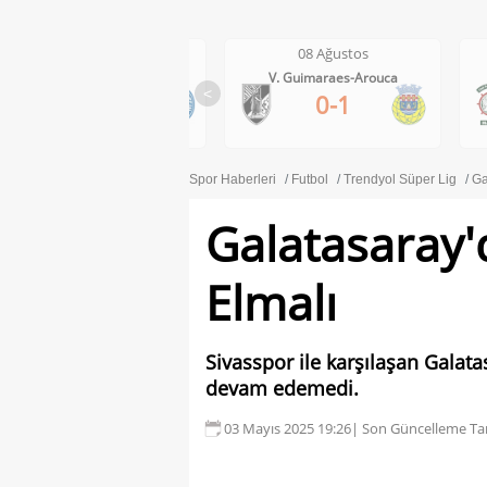
08 Ağustos
08 Ağustos
V. Guimaraes-Arouca
Maritimo-Casa Pia
<
0-1
1-0
Spor Haberleri
Futbol
Trendyol Süper Lig
Ga
Galatasaray'd
Elmalı
Sivasspor ile karşılaşan Galat
devam edemedi.
03 Mayıs 2025 19:26
| Son Güncelleme Tar