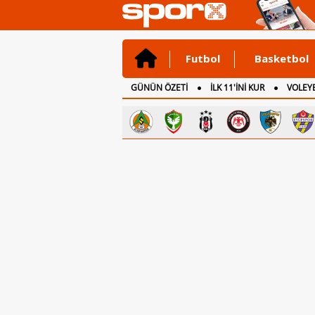
Futbol
Basketbol
GÜNÜN ÖZETİ
İLK 11'İNİ KUR
VOLEYB
CANLI ANLATIM
İNGİLTERE