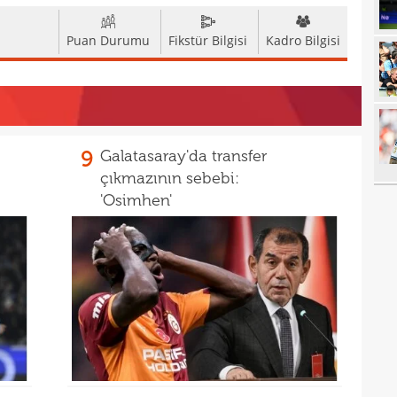
20
Puan Durumu
Fikstür Bilgisi
Kadro Bilgisi
20
spri
20
bera
19
kayb
19
bitir
9
Galatasaray'da transfer
çıkmazının sebebi:
19
kattı
'Osimhen'
19
19
şamp
19
19
seçi
19
İrfa
18
17
mağl