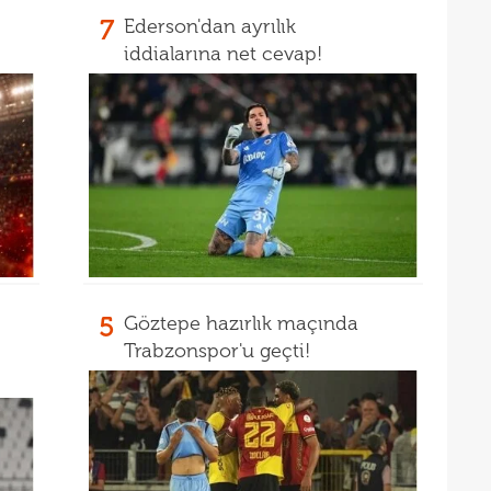
7
Ederson'dan ayrılık
17
açık
iddialarına net cevap!
17
17
17
5 yı
16
aldı
16
kattı
16
trans
16
haya
5
Göztepe hazırlık maçında
15
Trabzonspor'u geçti!
15
euro
15
15
görd