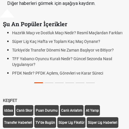
Diğer haberleri görmek için aşağıya kaydırın.
Şu An Popüler İçerikler
Puan Durumunda AG, OM ve Diğer Kısaltmalar Ne Anlama Gelir?
Skor Ne Demek? Sporda Skor ve Sonuç Kavramları
Futbol Nasıl Oynanır? Temel Futbol Kuralları
Deplasman Golü Kuralı Nedir? Hangi Organizasyonlarda
Uygulanıyor?
DGS Sonuçları Ne Zaman Açıklanacak 2026? ÖSYM Sonuç
Tarihini Duyurdu
KEŞFET
iddaa
Canlı Skor
Puan Durumu
Canlı Anlatım
At Yarışı
Transfer Haberleri
TV'de Bugün
Süper Lig Fikstür
Süper Lig Haberleri