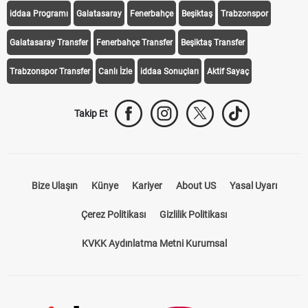
iddaa Programı
Galatasaray
Fenerbahçe
Beşiktaş
Trabzonspor
Galatasaray Transfer
Fenerbahçe Transfer
Beşiktaş Transfer
Trabzonspor Transfer
Canlı İzle
iddaa Sonuçları
Aktif Sayaç
Takip Et
Bize Ulaşın
Künye
Kariyer
About US
Yasal Uyarı
Çerez Politikası
Gizlilik Politikası
KVKK Aydınlatma Metni Kurumsal