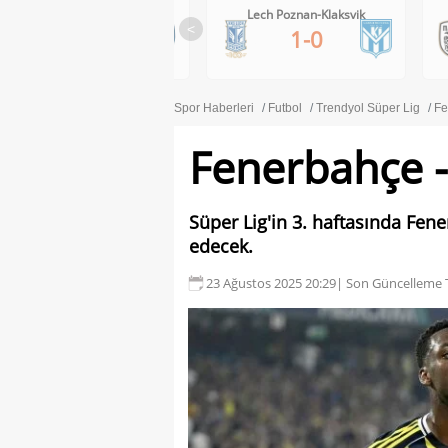
RB Salzburg-Pafos FC
Lech Poznan-Klaksvik
<
1-0
1-0
Spor Haberleri
Futbol
Trendyol Süper Lig
Fe
Fenerbahçe -
Süper Lig'in 3. haftasında Fen
edecek.
23 Ağustos 2025 20:29
| Son Güncelleme T