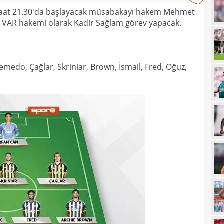
saat 21.30'da başlayacak müsabakayı hakem Mehmet
21
çözü
VAR hakemi olarak Kadir Sağlam görev yapacak.
21
20
kara
emedo, Çağlar, Skriniar, Brown, İsmail, Fred, Oğuz,
20
Must
20
19
19
19
19
19
yolla
18
18