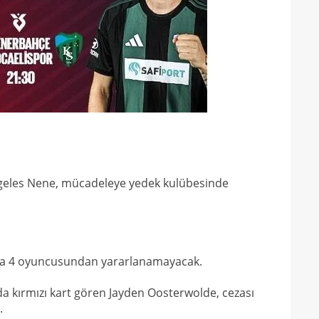
15
mali
15
sözl
prog
rgeles Nene, mücadeleye yedek kulübesinde
nda 4 oyuncusundan yararlanamayacak.
da kırmızı kart gören Jayden Oosterwolde, cezası
.