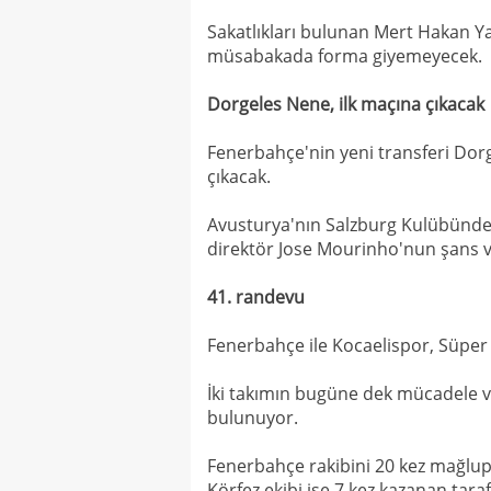
Sakatlıkları bulunan Mert Hakan Y
müsabakada forma giyemeyecek.
Dorgeles Nene, ilk maçına çıkacak
Fenerbahçe'nin yeni transferi Dorg
çıkacak.
Avusturya'nın Salzburg Kulübünden s
direktör Jose Mourinho'nun şans 
41. randevu
Fenerbahçe ile Kocaelispor, Süper L
İki takımın bugüne dek mücadele ve
bulunuyor.
Fenerbahçe rakibini 20 kez mağlup
Körfez ekibi ise 7 kez kazanan taraf