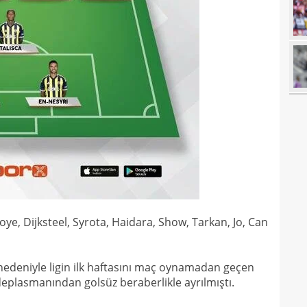
18
18
18
baba
18
futb
18
18
18
alam
17
başı
17
boya
17
ye, Dijksteel, Syrota, Haidara, Show, Tarkan, Jo, Can
17
17
edeniyle ligin ilk haftasını maç oynamadan geçen
gör
e deplasmanından golsüz beraberlikle ayrılmıştı.
17