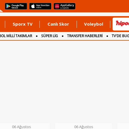
Sporx TV
Canlı Skor
Voleybol
OL MİLLİ TAKIMLAR
SÜPER LİG
TRANSFER HABERLERİ
TV'DE BU
06 Ağustos
06 Ağustos