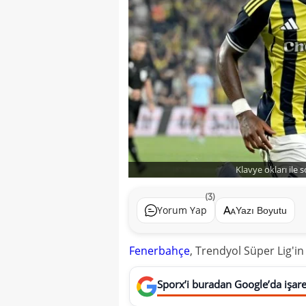
Klavye okları ile 
(3)
Yorum Yap
Yazı Boyutu
Fenerbahçe
, Trendyol Süper Lig'i
Sporx’i buradan Google’da işaret