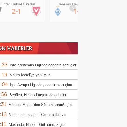
C Inter Turku-FC Vaduz
Dynamo Kiev-Qarabag FK
FC Tw
>
2-1
1-0
ON HABERLER
:22
İşte Konferans Ligi'nde gecenin sonuçları
:19
Mauro Icardi'ye yeni talip
:04
İşte Avrupa Ligi'nde gecenin sonuçları!
:56
Benfica, Hearts karşısında gol oldu
:31
ı!
Atletico Madrid'den Sörloth kararı! İşte
:12
nen rakam
Vincenzo Italiano: "Cesur olduk ve
:11
ndık"
Alexander Nübel: "Gol atmışız gibi