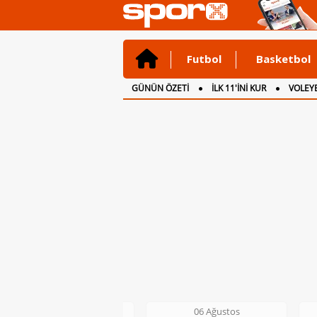
Futbol
Basketbol
GÜNÜN ÖZETİ
İLK 11'İNİ KUR
VOLEYB
CANLI ANLATIM
İNGİLTERE
06 Ağustos
06 Ağustos