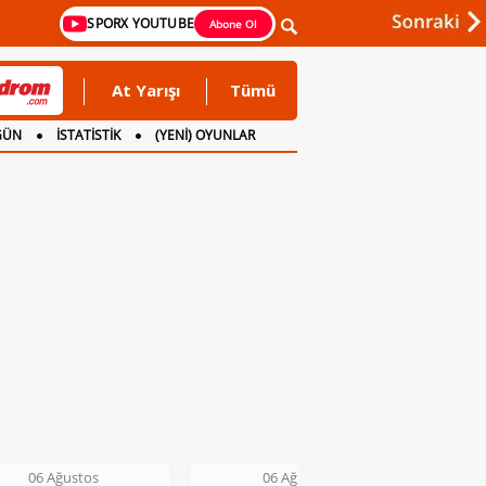
SPORX YOUTUBE
Abone Ol
At Yarışı
Tümü
GÜN
İSTATİSTİK
(YENİ) OYUNLAR
06 Ağustos
06 Ağustos