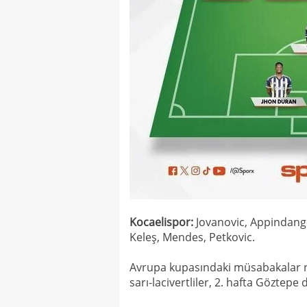
Kocaelispor:
Jovanovic, Appindango
Keleş, Mendes, Petkovic.
Avrupa kupasındaki müsabakalar n
sarı-lacivertliler, 2. hafta Göztep