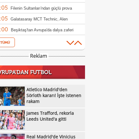
:05
ndim"
Filenin Sultanları'ndan güçlü prova
:05
Galatasaray MCT Technic, Alen
:00
lagic'i kadrosuna kattı
Beşiktaş'tan Avrupa'da dalya zaferi
:55
Beşiktaş Kadın Futbol Takımı, üç golle
:16
andı
Emirhan Topçu: "Topun oraya geleceğini
Reklam
:11
ettim"
Semih Kılıçsoy: "Beşiktaş'ı çok
VRUPA'DAN FUTBOL
:05
mişim"
Beşiktaş'ta inanılmaz rakam: Alexander
:52
el
10 kişi kalan Beşiktaş'tan Avrupa'da 100.
Atletico Madrid'den
:49
r!
Sörloth kararı! İşte istenen
Galatasaray'dan suç duyurusu
rakam
:42
James Trafford, rekorla Leeds United'a
James Trafford, rekorla
:32
Kassoum Ouattara, 6 dakikada kırmızı
Leeds United'a gitti
:18
 gördü!
Aleksey Batrakov için Galatasaray
Real Madrid'de Vinicius
:14
laması!
Real Madrid'de Vinicius Junior düğümü