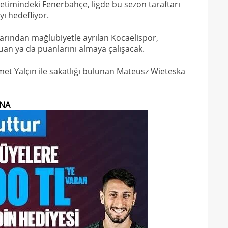
etimindeki Fenerbahçe, ligde bu sezon taraftarı
17
ı hedefliyor.
16
Dio
ından mağlubiyetle ayrılan Kocaelispor,
16
puan ya da puanlarını almaya çalışacak.
16
Samet Yalçın ile sakatlığı bulunan Mateusz Wieteska
16
16
Avru
YNA
16
şamp
16
dire
15
fina
15
kattı
15
seyi
15
"Gal
15