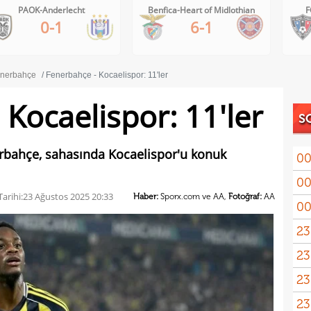
PAOK-Anderlecht
Benfica-Heart of Midlothian
F
0-1
6-1
nerbahçe
Fenerbahçe - Kocaelispor: 11'ler
 Kocaelispor: 11'ler
S
erbahçe, sahasında Kocaelispor'u konuk
00
00
arihi:
23 Ağustos 2025 20:33
Haber:
Sporx.com ve AA,
Fotoğraf:
AA
00
23
23
yağd
23
iste
23
kaza