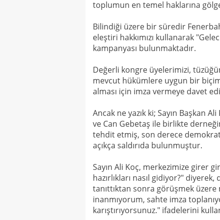
toplumun en temel haklarına gölge
Bilindiği üzere bir süredir Fenerb
eleştiri hakkımızı kullanarak "Gel
kampanyası bulunmaktadır.
Değerli kongre üyelerimizi, tüzüğ
mevcut hükümlere uygun bir biçim
alması için imza vermeye davet ed
Ancak ne yazık ki; Sayın Başkan Ali
ve Can Gebetaş ile birlikte derneği
tehdit etmiş, son derece demokrat
açıkça saldırıda bulunmuştur.
Sayın Ali Koç, merkezimize girer gi
hazırlıkları nasıl gidiyor?" diyere
tanıttıktan sonra görüşmek üzere 
inanmıyorum, sahte imza toplanıyo
karıştırıyorsunuz." ifadelerini kulla