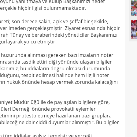
muoyunu yanıltmaya ve Kulüp Başkanımızı hedef
00
erçekle hiçbir ilgisi bulunmamaktadır.
00
eti; son derece sakin, açık ve şeffaf bir şekilde,
23
erilmeden gerçekleşmiştir. Ziyaret esnasında hiçbir
23
yağd
ah Tünay ve beraberindeki yöneticiler Başkanımızı
urlayarak yolcu etmiştir.
23
iste
23
er huzurunda alınması gereken bazı imzaların noter
kaza
rasında tasdik ettirildiği yönünde ulaşan bilgiler
23
sevi
aşkanımız, bu iddiaların doğru olması durumunda
duğunu, tespit edilmesi halinde hem ilgili noter
23
arın hukuk önünde hesap vermek zorunda kalacağını
23
Smai
22
iyet Müdürlüğü ile de paylaşılan bilgilere göre,
22
leri Derneği önünde provokatif eylemler
kaz
etimini protesto etmeye hazırlanan bazı gruplara
22
hiss
abileceğine dair ciddi duyumlar alınmıştır. Bu bilgiler
22
özle
tüm iddialar asılsız, temelsiz ve gerçeği