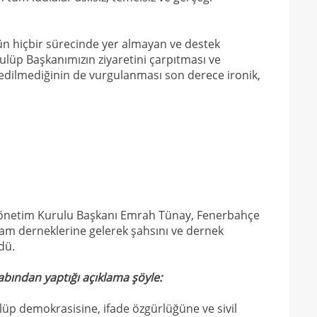
21
Nüb
21
zafe
 hiçbir sürecinde yer almayan ve destek
21
lüp Başkanımızın ziyaretini çarpıtması ve
 edilmediğinin de vurgulanması son derece ironik,
21
gitti
21
kart
21
açık
21
çözü
21
20
kara
Yönetim Kurulu Başkanı Emrah Tünay, Fenerbahçe
am derneklerine gelerek şahsını ve dernek
20
Must
rdü.
20
bından yaptığı açıklama şöyle:
19
19
lüp demokrasisine, ifade özgürlüğüne ve sivil