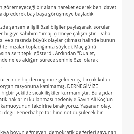
n göremeyeceği bir alana hareket ederek beni davet
takip ederek baş başa görüşmeye başladık.
e şahsımla ilgili özel bilgiler paylaşarak, sorular
er bilgiye sahibim." imajı çizmeye çalışmıştır. Daha
 ve sırasında büyük olaylar çıkması halinde bunun
hte imzalar topladığımızı söyledi. Maç günü
na sert tepki gösterdi. Ardından "Dua et,
nde nefes aldığım sürece seninle özel olarak
.
ğı sürecinde hiç derneğimize gelmemiş, birçok kulüp
r organizasyonuna katılmamış, DERNEĞİMİZE
bir şekilde sıcak ilişkiler kurmamıştır. Bu açıdan
ik haklarını kullanması nedeniyle Sayın Ali Koç'un
ı kamuoyunun takdirine bırakıyoruz. Yaşanan olay,
esi değil, Fenerbahçe tarihine not düşülecek bir
skıya boyun eğmeyen, demokratik değerleri savunan