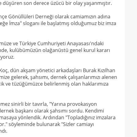
 düşüren son derece üzücü bir olay yaşanmıştır.
19
19
ahçe Gönüllüleri Derneği olarak camiamızın adına
eceğe İmza" sloganı ile başlatmış olduğumuz biz imza
yolla
ümüze ve Türkiye Cumhuriyeti Anayasası'ndaki
de, kulübümüzün olağanüstü genel kurul kararı
iyoruz.
 Koç, dün akşam yönetici arkadaşları Burak Kızılhan
mize gelerek, şahsımı, dernek çalışanlarımızı alenen
ik ve tüzüğümüzce belirlenmiş olan haklarımıza
rmez sinirli bir tavırla, "Yarına provokasyon
k, dernek başkanı olarak şahsımı sordu. Kendimi
masaya yönlendik. Ardından "Topladığınız imzalara
r." söyleminde bulunarak "Sizler camiayı
ndı.