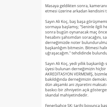
Masaya geldikten sonra, kameranı
etmesi üzerine arkadan kendisini 
Sayın Ali Koç, baş başa görüşmemizd
sormaya başlamış; "Seninle ilgili h
sonra bugün oynanacak maç öncesi
hesabını şahsımdan soracağını, sa
derneğimizde noter bulundurulması
başkanlığım bitmesin. Bitmesi hali
uğraşacağım." tehdidinde bulundu
Sayın Ali Koç, yedi yıllık başkanlı
üyesi bulunan derneğimizin hiçbi
AKREDİTASYON VERMEMİŞ, bizimle hiç
bakıldığında derneğimizin demokrat
dün akşamki ani ziyaretini maksat
baskıcı bir zihniyetin açık gösterg
skandal mahiyetindedir.
Fenerbahçe SK; tarihi boyunca ba