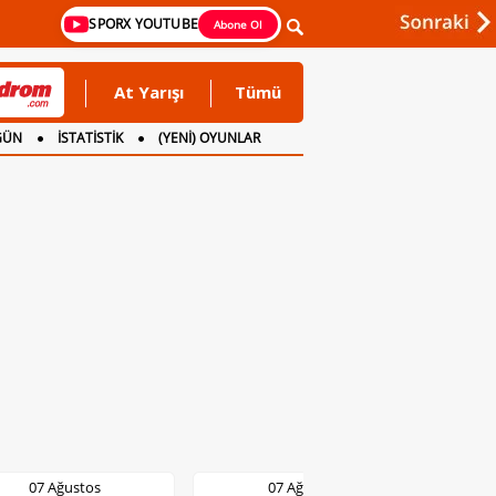
SPORX YOUTUBE
Abone Ol
At Yarışı
Tümü
GÜN
İSTATİSTİK
(YENİ) OYUNLAR
07 Ağustos
07 Ağustos