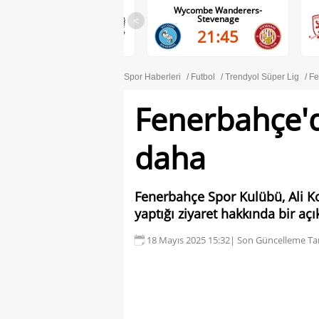
Wycombe Wanderers-
Middlesbrough-Wrexham
Stevenage
<
22:00
21:45
Spor Haberleri
Futbol
Trendyol Süper Lig
Fe
Fenerbahçe'd
daha
Fenerbahçe Spor Kulübü, Ali K
yaptığı ziyaret hakkında bir aç
18 Mayıs 2025 15:32
| Son Güncelleme Tar