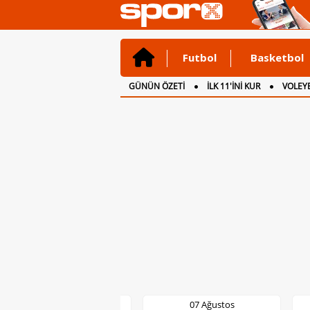
Futbol
Basketbol
GÜNÜN ÖZETİ
İLK 11'İNİ KUR
VOLEYB
CANLI ANLATIM
İNGİLTERE
07 Ağustos
07 Ağustos