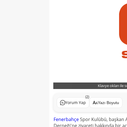
Klavye okları ile 
(2)
Yorum Yap
Yazı Boyutu
Fenerbahçe
Spor Kulübü, başkan Al
Derneği'ne ziyareti hakkında bir a