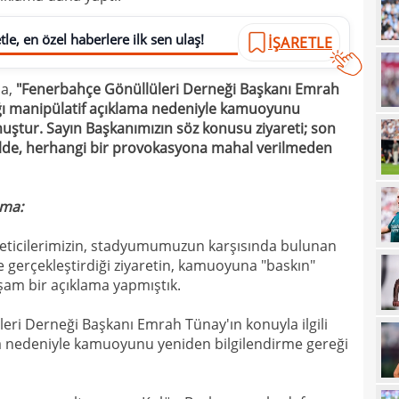
10
le, en özel haberlere ilk sen ulaş!
İŞARETLE
10
adın
da,
"Fenerbahçe Gönüllüleri Derneği Başkanı Emrah
10
gönd
tığı manipülatif açıklama nedeniyle kamuoyunu
09
uştur. Sayın Başkanımızın söz konusu ziyareti; son
ekilde, herhangi bir provokasyona mahal verilmeden
09
kesi
09
ama:
09
öneticilerimizin, stadyumumuzun karşısında bulunan
08
Guir
 gerçekleştirdiği ziyaretin, kamuoyuna "baskın"
08
şam bir açıklama yapmıştık.
08
İşte
ri Derneği Başkanı Emrah Tünay'ın konuyla ilgili
07
ma nedeniyle kamuoyunu yeniden bilgilendirme gereği
ret!
00
pua