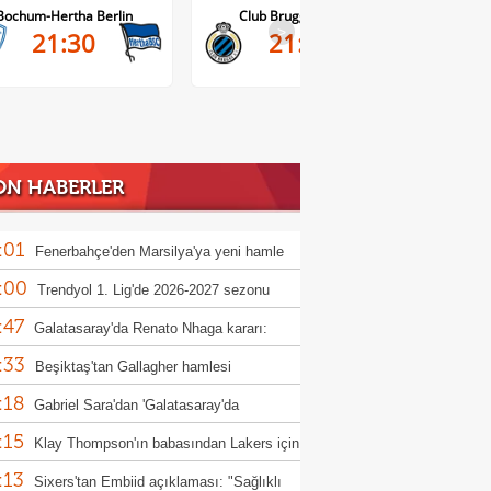
Club Brugge-Kortrijk
Altach-WSG Tirol
>
21:45
20:30
ON HABERLER
:01
Fenerbahçe'den Marsilya'ya yeni hamle
:00
Trendyol 1. Lig'de 2026-2027 sezonu
:47
canı başlıyor!
Galatasaray'da Renato Nhaga kararı:
:33
iye yasağı
Beşiktaş'tan Gallagher hamlesi
:18
Gabriel Sara'dan 'Galatasaray'da
:15
yorum' mesajı!
Klay Thompson'ın babasından Lakers için
:13
 çabası
Sixers'tan Embiid açıklaması: "Sağlıklı