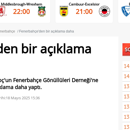
Cambuur-Excelsior
Bochum-Hertha Berlin
21:00
21:30
nerbahçe
Fenerbahçe'den bir açıklama daha
en bir açıklama
S
14
14
oç'un Fenerbahçe Gönüllüleri Derneği'ne
13
ıklama daha yaptı.
heye
13
Türk
ihi:
18 Mayıs 2025 15:36
13
13
kalı
13
ikna