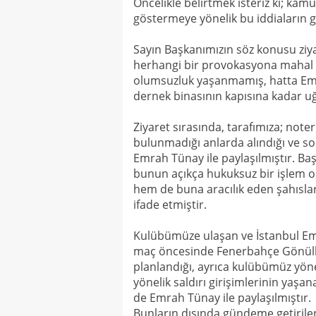
Öncelikle belirtmek isteriz ki; ka
göstermeye yönelik bu iddiaların g
Sayın Başkanımızın söz konusu ziyar
herhangi bir provokasyona mahal v
olumsuzluk yaşanmamış, hatta Emr
dernek binasının kapısına kadar uğ
Ziyaret sırasında, tarafımıza; not
bulunmadığı anlarda alındığı ve son
Emrah Tünay ile paylaşılmıştır. B
bunun açıkça hukuksuz bir işlem ol
hem de buna aracılık eden şahısl
ifade etmiştir.
Kulübümüze ulaşan ve İstanbul Emn
maç öncesinde Fenerbahçe Gönüllü
planlandığı, ayrıca kulübümüz yön
yönelik saldırı girişimlerinin yaşan
de Emrah Tünay ile paylaşılmıştır.
Bunların dışında gündeme getirilen 