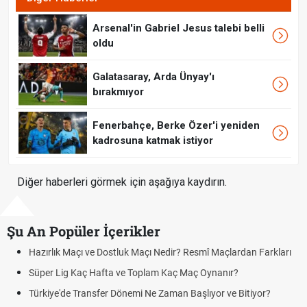
Arsenal'in Gabriel Jesus talebi belli
oldu
Galatasaray, Arda Ünyay'ı
bırakmıyor
Fenerbahçe, Berke Özer'i yeniden
kadrosuna katmak istiyor
Diğer haberleri görmek için aşağıya kaydırın.
Şu An Popüler İçerikler
zırlık Maçı ve Dostluk Maçı Nedir? Resmî Maçlardan Farkları
Puan
üper Lig Kaç Hafta ve Toplam Kaç Maç Oynanır?
Skor
rkiye'de Transfer Dönemi Ne Zaman Başlıyor ve Bitiyor?
Futbo