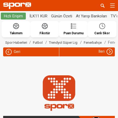
İLK11 KUR
Günün Özeti
At Yarışı Bankoları
TV'
Hızlı Erişim
Takımım
Fikstür
Puan Durumu
Canlı Skor
Fener
Spor Haberleri
Futbol
Trendyol Süper Lig
Fenerbahçe
İleri
Geri