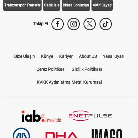
Trabzonspor Transfer
Canlı İzle
iddaa Sonuçları
Aktif Sayaç
Takip Et
Bize Ulaşın
Künye
Kariyer
About US
Yasal Uyarı
Çerez Politikası
Gizlilik Politikası
KVKK Aydınlatma Metni Kurumsal