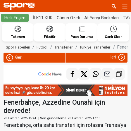
İLK11 KUR
Günün Özeti
At Yarışı Bankoları
TV'
Hızlı Erişim
Takımım
Fikstür
Puan Durumu
Canlı Skor
Fenerb
Spor Haberleri
Futbol
Transferler
Türkiye Transferler
İleri
Geri
Fenerbahçe, Azzedine Ounahi için
devrede!
23 Haziran 2025 15:41
|| Son güncelleme
23 Haziran 2025 17:10
Fenerbahçe, orta saha transferi için rotasını Fransa'ya