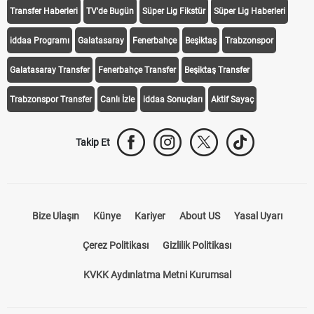
Transfer Haberleri
TV'de Bugün
Süper Lig Fikstür
Süper Lig Haberleri
iddaa Programı
Galatasaray
Fenerbahçe
Beşiktaş
Trabzonspor
Galatasaray Transfer
Fenerbahçe Transfer
Beşiktaş Transfer
Trabzonspor Transfer
Canlı İzle
iddaa Sonuçları
Aktif Sayaç
Takip Et
Bize Ulaşın
Künye
Kariyer
About US
Yasal Uyarı
Çerez Politikası
Gizlilik Politikası
KVKK Aydınlatma Metni Kurumsal