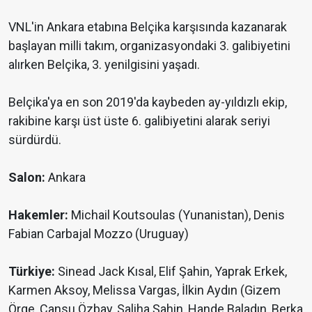
VNL'in Ankara etabına Belçika karşısında kazanarak
başlayan milli takım, organizasyondaki 3. galibiyetini
alırken Belçika, 3. yenilgisini yaşadı.
Belçika'ya en son 2019'da kaybeden ay-yıldızlı ekip,
rakibine karşı üst üste 6. galibiyetini alarak seriyi
sürdürdü.
Salon:
Ankara
Hakemler:
Michail Koutsoulas (Yunanistan), Denis
Fabian Carbajal Mozzo (Uruguay)
Türkiye:
Sinead Jack Kısal, Elif Şahin, Yaprak Erkek,
Karmen Aksoy, Melissa Vargas, İlkin Aydın (Gizem
Örge, Cansu Özbay, Saliha Şahin, Hande Baladın, Berka