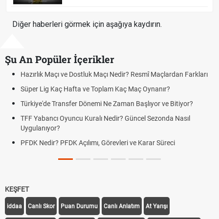
Diğer haberleri görmek için aşağıya kaydırın.
Şu An Popüler İçerikler
arkları
Puan Durumunda AG, OM ve Diğer Kısaltmalar Ne Anlama G
Skor Ne Demek? Sporda Skor ve Sonuç Kavramları
r?
Futbol Nasıl Oynanır? Temel Futbol Kuralları
l
Deplasman Golü Kuralı Nedir? Hangi Organizasyonlarda
Uygulanıyor?
DGS Sonuçları Ne Zaman Açıklanacak 2026? ÖSYM Sonuç
Tarihini Duyurdu
KEŞFET
iddaa
Canlı Skor
Puan Durumu
Canlı Anlatım
At Yarışı