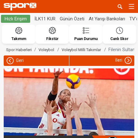
İLK11 KUR
Günün Özeti
At Yarışı Bankoları
TV'
Hızlı Erişim
Takımım
Fikstür
Puan Durumu
Canlı Skor
Filenin Sultanl
Spor Haberleri
Voleybol
Voleybol Milli Takımlar
İleri
Geri