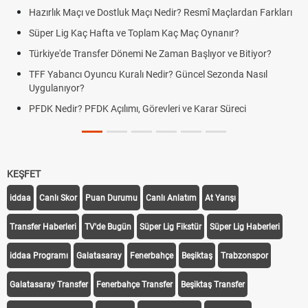
rlık Maçı ve Dostluk Maçı Nedir? Resmî Maçlardan Farkları
Puan D
er Lig Kaç Hafta ve Toplam Kaç Maç Oynanır?
Skor N
iye'de Transfer Dönemi Ne Zaman Başlıyor ve Bitiyor?
Futbol 
Yabancı Oyuncu Kuralı Nedir? Güncel Sezonda Nasıl
Deplas
ulanıyor?
Uygula
 Nedir? PFDK Açılımı, Görevleri ve Karar Süreci
DGS So
Tarihin
KEŞFET
iddaa
Canlı Skor
Puan Durumu
Canlı Anlatım
At Yarışı
Transfer Haberleri
TV'de Bugün
Süper Lig Fikstür
Süper Lig Haberleri
iddaa Programı
Galatasaray
Fenerbahçe
Beşiktaş
Trabzonspor
Galatasaray Transfer
Fenerbahçe Transfer
Beşiktaş Transfer