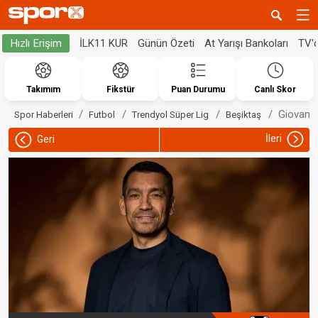
İLK11 KUR
Günün Özeti
At Yarışı Bankoları
TV'
Hızlı Erişim
Takımım
Fikstür
Puan Durumu
Canlı Skor
Giovanni
Spor Haberleri
Futbol
Trendyol Süper Lig
Beşiktaş
İleri
Geri