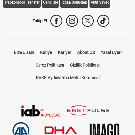
Trabzonspor Transfer
Canlı İzle
iddaa Sonuçları
Aktif Sayaç
Takip Et
Bize Ulaşın
Künye
Kariyer
About US
Yasal Uyarı
Çerez Politikası
Gizlilik Politikası
KVKK Aydınlatma Metni Kurumsal