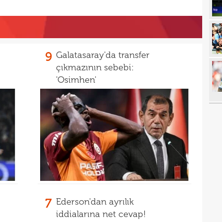
20
20
spri
20
bera
9
Galatasaray'da transfer
19
kayb
çıkmazının sebebi:
'Osimhen'
19
bitir
19
kattı
19
19
şamp
19
19
seçi
19
İrfa
7
Ederson'dan ayrılık
18
iddialarına net cevap!
17
mağl