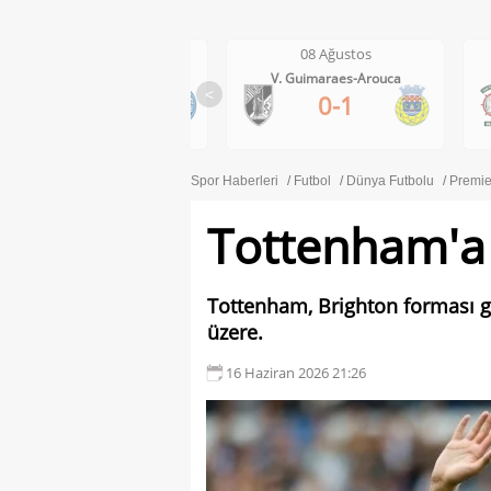
08 Ağustos
08 Ağustos
V. Guimaraes-Arouca
Maritimo-Casa Pia
<
0-1
1-0
Spor Haberleri
Futbol
Dünya Futbolu
Premie
Tottenham'a 
Tottenham, Brighton forması g
üzere.
16 Haziran 2026 21:26