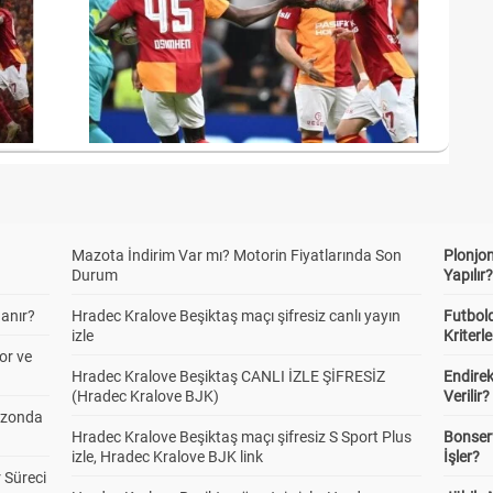
Mazota İndirim Var mı? Motorin Fiyatlarında Son
Plonjon
Durum
Yapılır
anır?
Hradec Kralove Beşiktaş maçı şifresiz canlı yayın
Futbold
izle
Kriterle
or ve
Hradec Kralove Beşiktaş CANLI İZLE ŞİFRESİZ
Endire
(Hradec Kralove BJK)
Verilir?
ezonda
Hradec Kralove Beşiktaş maçı şifresiz S Sport Plus
Bonserv
izle, Hradec Kralove BJK link
İşler?
 Süreci