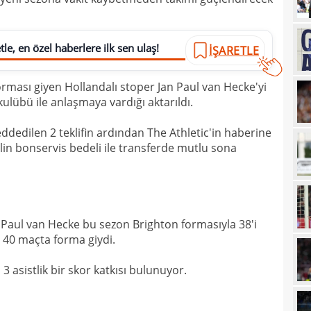
22
Folc
22
kara
le, en özel haberlere ilk sen ulaş!
İŞARETLE
22
Sala
22
rması giyen Hollandalı stoper Jan Paul van Hecke'yi
lübü ile anlaşmaya vardığı aktarıldı.
22
dedilen 2 teklifin ardından The Athletic'in haberine
22
tran
rlin bonservis bedeli ile transferde mutlu sona
22
geli
22
yor
22
geçt
Paul van Hecke bu sezon Brighton formasıyla 38'i
20
üzün
 40 maçta forma giydi.
20
ediy
3 asistlik bir skor katkısı bulunuyor.
20
Band
20
Oyu