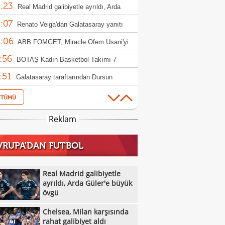
:23
amak iyiydi"
Real Madrid galibiyetle ayrıldı, Arda
:07
r'e büyük övgü
Renato Veiga'dan Galatasaray yanıtı
:06
ABB FOMGET, Miracle Ofem Usani'yi
:56
osuna kattı
BOTAŞ Kadın Basketbol Takımı 7
:51
sfer yaptı
Galatasaray taraftarından Dursun
:46
k'e transfer tepkisi!
Yunus Akgün: "5. şampiyonluğa emin
:45
larla yürüyeceğiz"
7 gollü maçta Antalyaspor,
Reklam
:41
örengücü'nü yıktı
Fenerbahçe arsaVev, Şampiyonlar Ligi'ne
VRUPA'DAN FUTBOL
:38
 etti!
İsmail Köybaşı: "Bugün buraya kalbimi
:28
düm"
U17 Kız Millilerden Mısır karşısında net
Real Madrid galibiyetle
:16
biyet
ayrıldı, Arda Güler'e büyük
Kırmızı kart sonrası Okan Buruk'tan olay
övgü
:58
ket
Galatasaray evinde Villarreal'e mağlup
Chelsea, Milan karşısında
:51
Fatih Tekke'den Salah, Saviolo ve
rahat galibiyet aldı