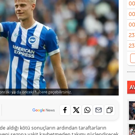
00
başl
00
Güle
00
23
kadr
23
tran
23
Özbe
23
adım
23
Keçi
A
23
veda
sonraki ya da önceki habere geçebilirsiniz.
23
göm
23
gali
22
hare
e aldığı kötü sonuçların ardından taraftarların
22
 yeni sezona vakit kaybetmeden takımı güçlendirecek