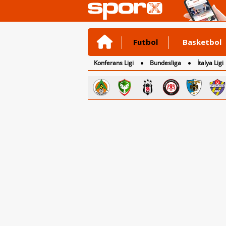
Futbol
Basketbol
Konferans Ligi
Bundesliga
İtalya Ligi
2. Lig
3. Lig