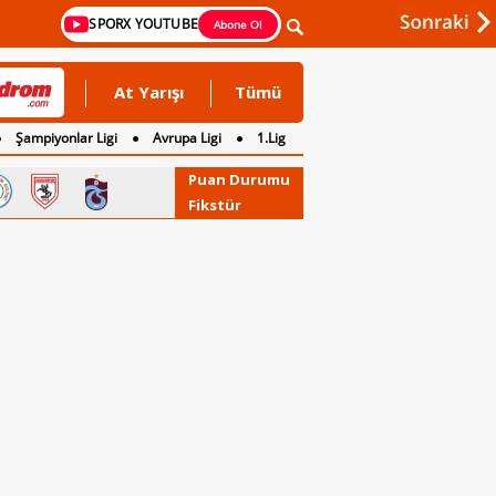
SPORX YOUTUBE
Abone Ol
At Yarışı
Tümü
Şampiyonlar Ligi
Avrupa Ligi
1.Lig
Puan Durumu
Fikstür