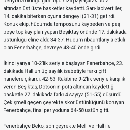
periyotta olduğu gibi topu hızlı paylaşarak pota
altından üst üste basketler kaydetti. Sarı-lacivertliler,
14. dakika biterken oyuna dengeyi (31-31) getirdi.
Konuk ekip, hücumda temposunu kaybeden ve peş
peşe top kayıpları yapan Beşiktaş önünde 17. dakikada
üstünlüğü eline aldı: 34-37. Hücum ribauntlarıyla etkili
olan Fenerbahçe, devreye 43-40 önde girdi.
İkinci yarıya 10-2'lik seriyle başlayan Fenerbahçe, 23.
dakikada Hall'un üç sayılık isabetiyle farkı çift
hanelere çıkardı: 42-53. Rakibine 9-2'lik seriyle karşılık
veren Beşiktaş, Dotson'ın pota altından kaydettiği
basketle 27. dakikada farkı 4 sayıya (51-55) düşürdü.
Çekişmeli geçen çeyrekte skor üstünlüğünü koruyan
Fenerbahçe, final periyoduna 64-58 üstün gitti.
Fenerbahçe Beko, son çeyrekte Melli ve Hall ile