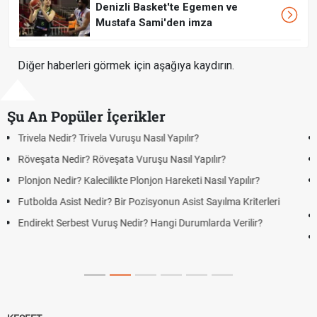
Denizli Basket'te Egemen ve
Mustafa Sami'den imza
Diğer haberleri görmek için aşağıya kaydırın.
Şu An Popüler İçerikler
Bonservis Nedir? Futbolda Bonservis Sistemi Nasıl İşler?
Jübile Maçı Nedir? Futbolda Jübile Yapmak Ne Anlama Gelir?
Futbolda Averaj Nedir? Genel Averaj ve İkili Averaj Arasındaki
Farklar
Futbolda Ofsayt Nedir? Ofsayt Nasıl ve Neden Olur?
Açık Lise Kayıtları Ne Zaman 2026? AÖL 2. Dönem Kayıt
Yenileme ve Yeni Kayıt Tarihleri