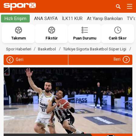
ANA SAYFA
İLK11 KUR
At Yarışı Bankoları
TV'
Hızlı Erişim
Takımım
Fikstür
Puan Durumu
Canlı Skor
F
Spor Haberleri
Basketbol
Türkiye Sigorta Basketbol Süper Ligi
İleri
Geri