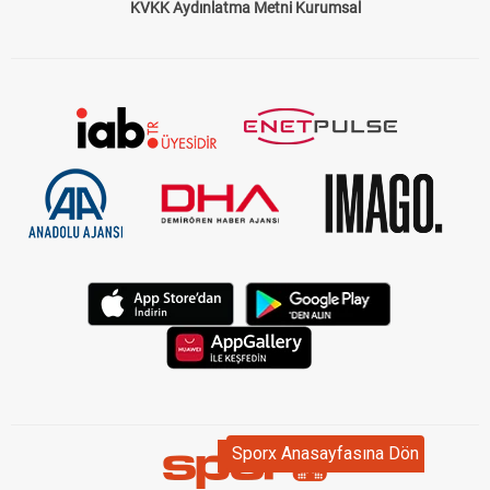
KVKK Aydınlatma Metni Kurumsal
Sporx Anasayfasına Dön
Sporx Anasayfasına Dön