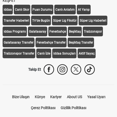
KEŞFET
iddaa
Canlı Skor
Puan Durumu
Canlı Anlatım
At Yarışı
Transfer Haberleri
TV'de Bugün
Süper Lig Fikstür
Süper Lig Haberleri
iddaa Programı
Galatasaray
Fenerbahçe
Beşiktaş
Trabzonspor
Galatasaray Transfer
Fenerbahçe Transfer
Beşiktaş Transfer
Trabzonspor Transfer
Canlı İzle
iddaa Sonuçları
Aktif Sayaç
Takip Et
Bize Ulaşın
Künye
Kariyer
About US
Yasal Uyarı
Çerez Politikası
Gizlilik Politikası