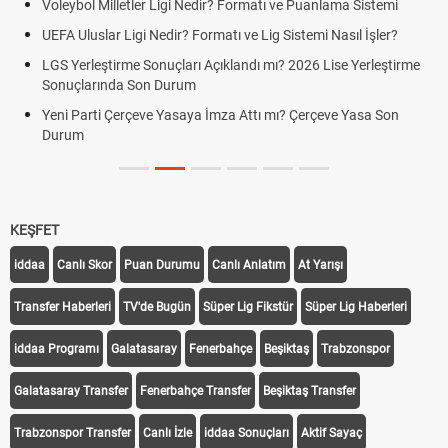
Voleybol Milletler Ligi Nedir? Formatı ve Puanlama Sistemi
UEFA Uluslar Ligi Nedir? Formatı ve Lig Sistemi Nasıl İşler?
LGS Yerleştirme Sonuçları Açıklandı mı? 2026 Lise Yerleştirme
Sonuçlarında Son Durum
Yeni Parti Çerçeve Yasaya İmza Attı mı? Çerçeve Yasa Son
Durum
KEŞFET
iddaa
Canlı Skor
Puan Durumu
Canlı Anlatım
At Yarışı
Transfer Haberleri
TV'de Bugün
Süper Lig Fikstür
Süper Lig Haberleri
iddaa Programı
Galatasaray
Fenerbahçe
Beşiktaş
Trabzonspor
Galatasaray Transfer
Fenerbahçe Transfer
Beşiktaş Transfer
Trabzonspor Transfer
Canlı İzle
iddaa Sonuçları
Aktif Sayaç