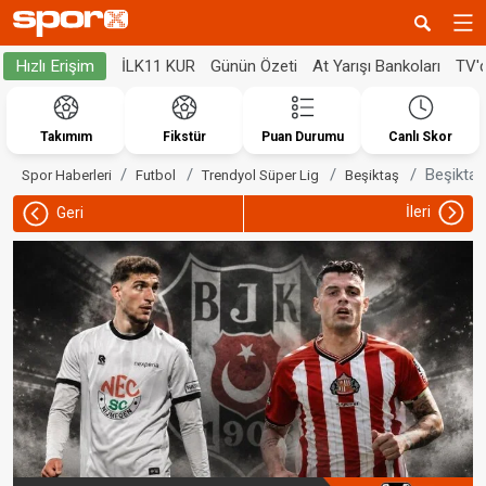
İLK11 KUR
Günün Özeti
At Yarışı Bankoları
TV'
Hızlı Erişim
Takımım
Fikstür
Puan Durumu
Canlı Skor
Beşiktaş'
Spor Haberleri
Futbol
Trendyol Süper Lig
Beşiktaş
İleri
Geri