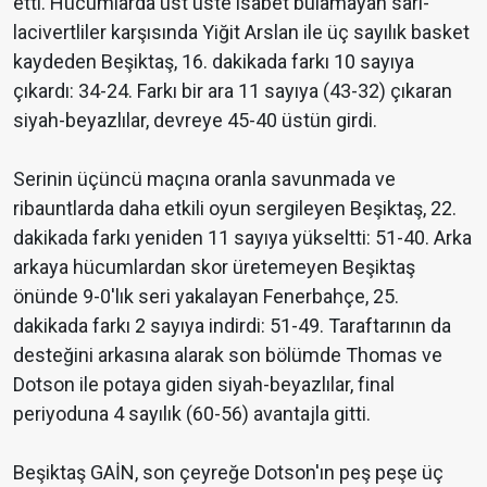
etti. Hücumlarda üst üste isabet bulamayan sarı-
lacivertliler karşısında Yiğit Arslan ile üç sayılık basket
kaydeden Beşiktaş, 16. dakikada farkı 10 sayıya
çıkardı: 34-24. Farkı bir ara 11 sayıya (43-32) çıkaran
siyah-beyazlılar, devreye 45-40 üstün girdi.
Serinin üçüncü maçına oranla savunmada ve
ribauntlarda daha etkili oyun sergileyen Beşiktaş, 22.
dakikada farkı yeniden 11 sayıya yükseltti: 51-40. Arka
arkaya hücumlardan skor üretemeyen Beşiktaş
önünde 9-0'lık seri yakalayan Fenerbahçe, 25.
dakikada farkı 2 sayıya indirdi: 51-49. Taraftarının da
desteğini arkasına alarak son bölümde Thomas ve
Dotson ile potaya giden siyah-beyazlılar, final
periyoduna 4 sayılık (60-56) avantajla gitti.
Beşiktaş GAİN, son çeyreğe Dotson'ın peş peşe üç