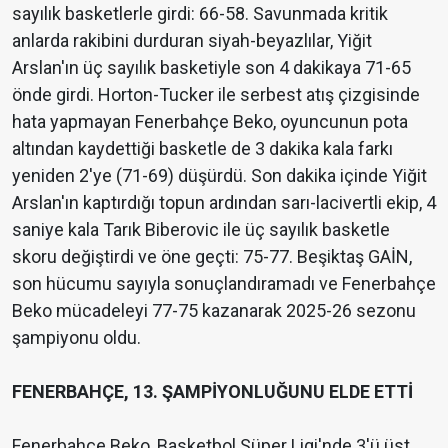
sayılık basketlerle girdi: 66-58. Savunmada kritik
anlarda rakibini durduran siyah-beyazlılar, Yiğit
Arslan'ın üç sayılık basketiyle son 4 dakikaya 71-65
önde girdi. Horton-Tucker ile serbest atış çizgisinde
hata yapmayan Fenerbahçe Beko, oyuncunun pota
altından kaydettiği basketle de 3 dakika kala farkı
yeniden 2'ye (71-69) düşürdü. Son dakika içinde Yiğit
Arslan'ın kaptırdığı topun ardından sarı-lacivertli ekip, 4
saniye kala Tarık Biberovic ile üç sayılık basketle
skoru değiştirdi ve öne geçti: 75-77. Beşiktaş GAİN,
son hücumu sayıyla sonuçlandıramadı ve Fenerbahçe
Beko mücadeleyi 77-75 kazanarak 2025-26 sezonu
şampiyonu oldu.
FENERBAHÇE, 13. ŞAMPİYONLUĞUNU ELDE ETTİ
Fenerbahçe Beko, Basketbol Süper Ligi'nde 3'ü üst