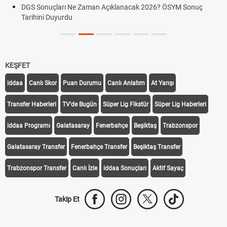
DGS Sonuçları Ne Zaman Açıklanacak 2026? ÖSYM Sonuç
Tarihini Duyurdu
KEŞFET
iddaa
Canlı Skor
Puan Durumu
Canlı Anlatım
At Yarışı
Transfer Haberleri
TV'de Bugün
Süper Lig Fikstür
Süper Lig Haberleri
iddaa Programı
Galatasaray
Fenerbahçe
Beşiktaş
Trabzonspor
Galatasaray Transfer
Fenerbahçe Transfer
Beşiktaş Transfer
Trabzonspor Transfer
Canlı İzle
iddaa Sonuçları
Aktif Sayaç
Takip Et