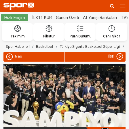
İLK11 KUR
Günün Özeti
At Yarışı Bankoları
TV'
Hızlı Erişim
Takımım
Fikstür
Puan Durumu
Canlı Skor
V
Spor Haberleri
Basketbol
Türkiye Sigorta Basketbol Süper Ligi
İleri
Geri