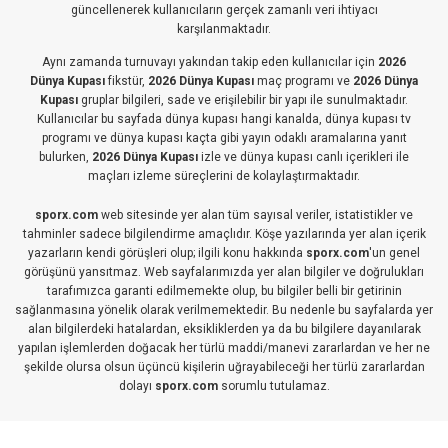
güncellenerek kullanıcıların gerçek zamanlı veri ihtiyacı
karşılanmaktadır.
Aynı zamanda turnuvayı yakından takip eden kullanıcılar için
2026
Dünya Kupası
fikstür,
2026 Dünya Kupası
maç programı ve
2026 Dünya
Kupası
gruplar bilgileri, sade ve erişilebilir bir yapı ile sunulmaktadır.
Kullanıcılar bu sayfada dünya kupası hangi kanalda, dünya kupası tv
programı ve dünya kupası kaçta gibi yayın odaklı aramalarına yanıt
bulurken,
2026 Dünya Kupası
izle ve dünya kupası canlı içerikleri ile
maçları izleme süreçlerini de kolaylaştırmaktadır.
sporx.com
web sitesinde yer alan tüm sayısal veriler, istatistikler ve
tahminler sadece bilgilendirme amaçlıdır. Köşe yazılarında yer alan içerik
yazarların kendi görüşleri olup; ilgili konu hakkında
sporx.com
'un genel
görüşünü yansıtmaz. Web sayfalarımızda yer alan bilgiler ve doğrulukları
tarafımızca garanti edilmemekte olup, bu bilgiler belli bir getirinin
sağlanmasına yönelik olarak verilmemektedir. Bu nedenle bu sayfalarda yer
alan bilgilerdeki hatalardan, eksikliklerden ya da bu bilgilere dayanılarak
yapılan işlemlerden doğacak her türlü maddi/manevi zararlardan ve her ne
şekilde olursa olsun üçüncü kişilerin uğrayabileceği her türlü zararlardan
dolayı
sporx.com
sorumlu tutulamaz.