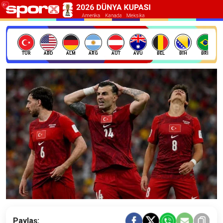
TÜR
ABD
ALM
ARG
AUT
AVU
BEL
BIH
BRE
Paylaş: