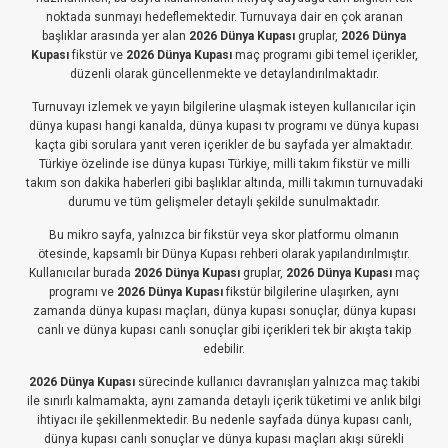
noktada sunmayı hedeflemektedir. Turnuvaya dair en çok aranan
başlıklar arasında yer alan
2026 Dünya Kupası
gruplar,
2026 Dünya
Kupası
fikstür ve
2026 Dünya Kupası
maç programı gibi temel içerikler,
düzenli olarak güncellenmekte ve detaylandırılmaktadır.
Turnuvayı izlemek ve yayın bilgilerine ulaşmak isteyen kullanıcılar için
dünya kupası hangi kanalda, dünya kupası tv programı ve dünya kupası
kaçta gibi sorulara yanıt veren içerikler de bu sayfada yer almaktadır.
Türkiye özelinde ise dünya kupası Türkiye, milli takım fikstür ve milli
takım son dakika haberleri gibi başlıklar altında, milli takımın turnuvadaki
durumu ve tüm gelişmeler detaylı şekilde sunulmaktadır.
Bu mikro sayfa, yalnızca bir fikstür veya skor platformu olmanın
ötesinde, kapsamlı bir Dünya Kupası rehberi olarak yapılandırılmıştır.
Kullanıcılar burada
2026 Dünya Kupası
gruplar,
2026 Dünya Kupası
maç
programı ve
2026 Dünya Kupası
fikstür bilgilerine ulaşırken, aynı
zamanda dünya kupası maçları, dünya kupası sonuçlar, dünya kupası
canlı ve dünya kupası canlı sonuçlar gibi içerikleri tek bir akışta takip
edebilir.
2026 Dünya Kupası
sürecinde kullanıcı davranışları yalnızca maç takibi
ile sınırlı kalmamakta, aynı zamanda detaylı içerik tüketimi ve anlık bilgi
ihtiyacı ile şekillenmektedir. Bu nedenle sayfada dünya kupası canlı,
dünya kupası canlı sonuçlar ve dünya kupası maçları akışı sürekli