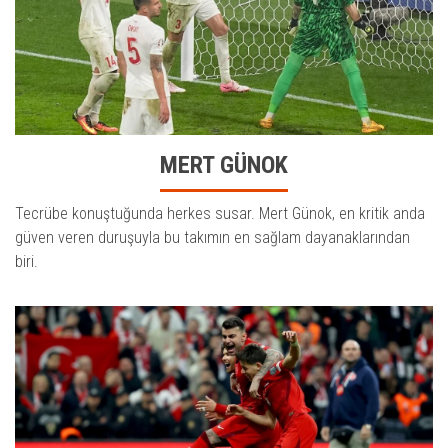
MERT GÜNOK
Tecrübe konuştuğunda herkes susar. Mert Günok, en kritik anda
güven veren duruşuyla bu takımın en sağlam dayanaklarından
biri.