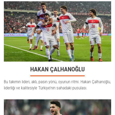
HAKAN ÇALHANOĞLU
Bu takımın lideri, aklı, pasın yönü, oyunun ritmi. Hakan Çalhanoğlu,
liderliği ve kalitesiyle Türkiye’nin sahadaki pusulası.