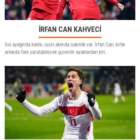
İRFAN CAN KAHVECİ
Sol ayağında kalite, oyun aklında sakinlik var. İrfan Can, kritik
anlarda fark yaratabilecek güvenilir ayaklardan biri.