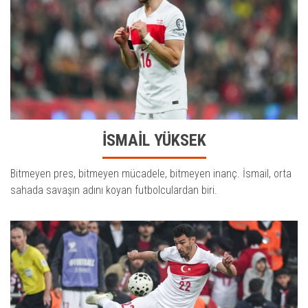
İSMAİL YÜKSEK
Bitmeyen pres, bitmeyen mücadele, bitmeyen inanç. İsmail, orta
sahada savaşın adını koyan futbolculardan biri.