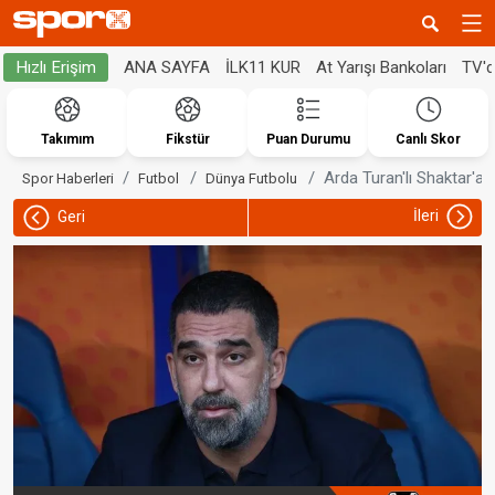
ANA SAYFA
İLK11 KUR
At Yarışı Bankoları
TV'
Hızlı Erişim
Takımım
Fikstür
Puan Durumu
Canlı Skor
Arda Turan'lı Shaktar'a
Spor Haberleri
Futbol
Dünya Futbolu
İleri
Geri