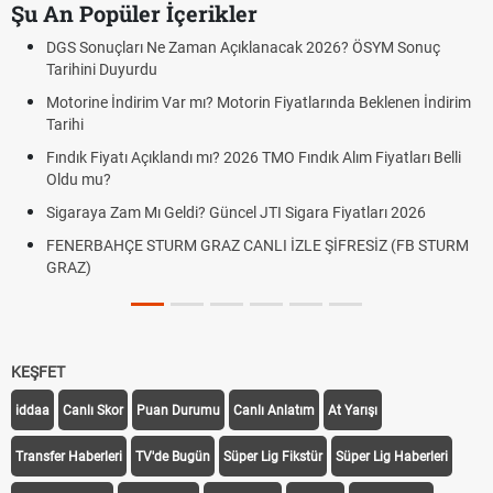
Şu An Popüler İçerikler
 Sonuçları Ne Zaman Açıklanacak 2026? ÖSYM Sonuç
Fenerba
hini Duyurdu
Fenerb
rine İndirim Var mı? Motorin Fiyatlarında Beklenen İndirim
Graz li
hi
Fenerba
ık Fiyatı Açıklandı mı? 2026 TMO Fındık Alım Fiyatları Belli
Fenerba
u mu?
canlı lin
raya Zam Mı Geldi? Güncel JTI Sigara Fiyatları 2026
Altın Yü
ERBAHÇE STURM GRAZ CANLI İZLE ŞİFRESİZ (FB STURM
Beklenti
Z)
KEŞFET
iddaa
Canlı Skor
Puan Durumu
Canlı Anlatım
At Yarışı
Transfer Haberleri
TV'de Bugün
Süper Lig Fikstür
Süper Lig Haberleri