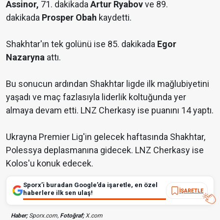
Assinor,
71. dakikada
Artur Ryabov
ve 89.
dakikada
Prosper Obah
kaydetti.
Shakhtar'ın tek golünü ise 85. dakikada
Egor
Nazaryna
attı.
Bu sonucun ardından Shakhtar ligde ilk mağlubiyetini
yaşadı ve maç fazlasıyla liderlik koltuğunda yer
almaya devam etti. LNZ Cherkasy ise puanını 14 yaptı.
Ukrayna Premier Lig'in gelecek haftasında Shakhtar,
Polessya deplasmanına gidecek. LNZ Cherkasy ise
Kolos'u konuk edecek.
Sporx’i buradan Google’da işaretle, en özel
İŞARETLE
haberlere ilk sen ulaş!
Haber;
Sporx.com,
Fotoğraf;
X.com