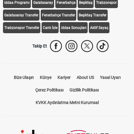
iddaa Programı
Galatasaray
Fenerbahçe
Beşiktaş
Trabzonspor
Galatasaray Transfer
Fenerbahçe Transfer
Beşiktaş Transfer
Trabzonspor Transfer
Canlı İzle
iddaa Sonuçları
Aktif Sayaç
Takip Et
Bize Ulaşın
Künye
Kariyer
About US
Yasal Uyarı
Çerez Politikası
Gizlilik Politikası
KVKK Aydınlatma Metni Kurumsal