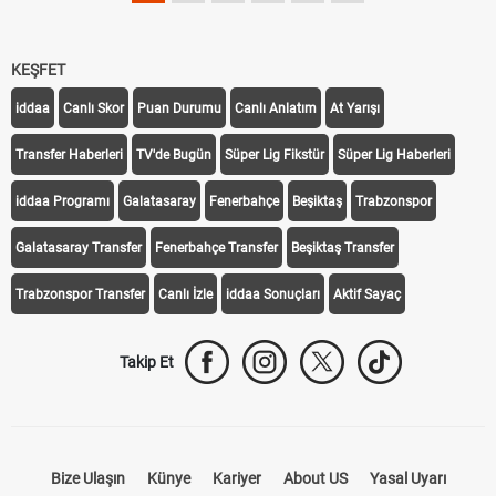
KEŞFET
iddaa
Canlı Skor
Puan Durumu
Canlı Anlatım
At Yarışı
Transfer Haberleri
TV'de Bugün
Süper Lig Fikstür
Süper Lig Haberleri
iddaa Programı
Galatasaray
Fenerbahçe
Beşiktaş
Trabzonspor
Galatasaray Transfer
Fenerbahçe Transfer
Beşiktaş Transfer
Trabzonspor Transfer
Canlı İzle
iddaa Sonuçları
Aktif Sayaç
Takip Et
Bize Ulaşın
Künye
Kariyer
About US
Yasal Uyarı