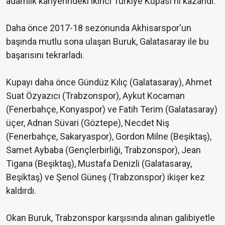
adamlık kariyerindeki ikinci Türkiye Kupası'nı kazandı.
Daha önce 2017-18 sezonunda Akhisarspor'un
başında mutlu sona ulaşan Buruk, Galatasaray ile bu
başarısını tekrarladı.
Kupayı daha önce Gündüz Kılıç (Galatasaray), Ahmet
Suat Özyazıcı (Trabzonspor), Aykut Kocaman
(Fenerbahçe, Konyaspor) ve Fatih Terim (Galatasaray)
üçer, Adnan Süvari (Göztepe), Necdet Niş
(Fenerbahçe, Sakaryaspor), Gordon Milne (Beşiktaş),
Samet Aybaba (Gençlerbirliği, Trabzonspor), Jean
Tigana (Beşiktaş), Mustafa Denizli (Galatasaray,
Beşiktaş) ve Şenol Güneş (Trabzonspor) ikişer kez
kaldırdı.
Okan Buruk, Trabzonspor karşısında alınan galibiyetle