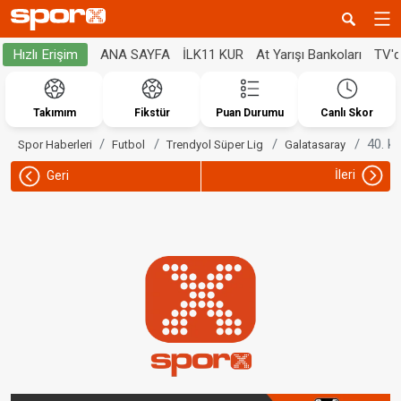
ANA SAYFA
İLK11 KUR
At Yarışı Bankoları
TV'
Hızlı Erişim
Takımım
Fikstür
Puan Durumu
Canlı Skor
40. k
Spor Haberleri
Futbol
Trendyol Süper Lig
Galatasaray
İleri
Geri