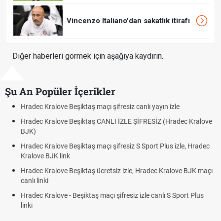
Vincenzo Italiano'dan sakatlık itirafı
Diğer haberleri görmek için aşağıya kaydırın.
Şu An Popüler İçerikler
iz canlı yayın izle
Hradec Kralove - Beşiktaş maçı şifresiz 
LE ŞİFRESİZ (Hradec Kralove
Hradec Kralove Beşiktaş maçı şifresiz
BJK link
siz S Sport Plus izle, Hradec
Trivela Nedir? Trivela Vuruşu Nasıl Yap
Röveşata Nedir? Röveşata Vuruşu Nası
izle, Hradec Kralove BJK maçı
Plonjon Nedir? Kalecilikte Plonjon Hare
siz izle canlı S Sport Plus